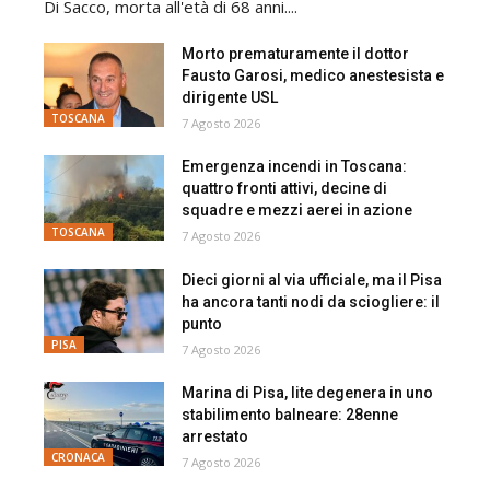
Di Sacco, morta all'età di 68 anni....
Morto prematuramente il dottor
Fausto Garosi, medico anestesista e
dirigente USL
TOSCANA
7 Agosto 2026
Emergenza incendi in Toscana:
quattro fronti attivi, decine di
squadre e mezzi aerei in azione
TOSCANA
7 Agosto 2026
Dieci giorni al via ufficiale, ma il Pisa
ha ancora tanti nodi da sciogliere: il
punto
PISA
7 Agosto 2026
Marina di Pisa, lite degenera in uno
stabilimento balneare: 28enne
arrestato
CRONACA
7 Agosto 2026