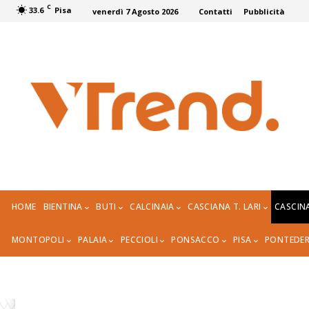
C
33.6
Pisa
venerdì 7 Agosto 2026
Contatti
Pubblicità
HOME
BIENTINA
BUTI
CALCINAIA
CASCIANA T. LARI
CASCIN
MONTOPOLI
PALAIA
PECCIOLI
PONSACCO
PISA
PONTEDE