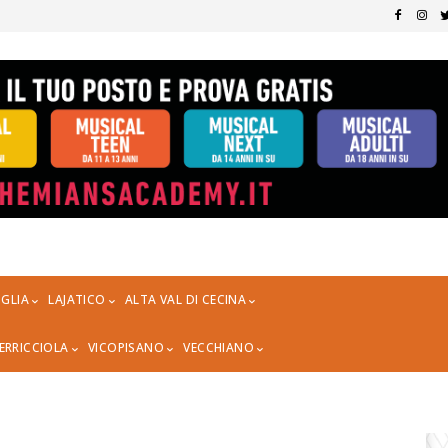
GLIA
LAJATICO
ALTA VAL DI CECINA
ERRICCIOLA
VICOPISANO
VECCHIANO