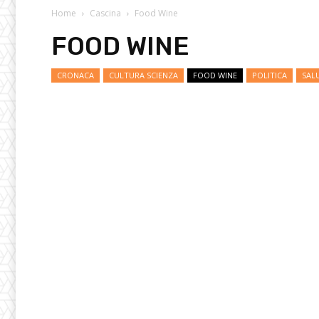
Home
Cascina
Food Wine
FOOD WINE
CRONACA
CULTURA SCIENZA
FOOD WINE
POLITICA
SAL