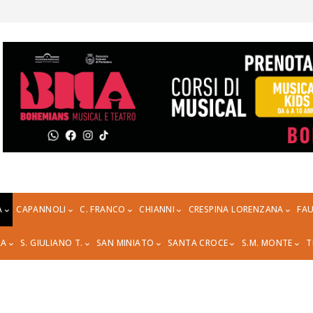
A
CAPANNOLI
C. FRANCO
CHIANNI
CRESPINA LORENZANA
FAU
RA
S. GIULIANO T.
SAN MINIATO
SANTA CROCE
S.M. MONTE
T