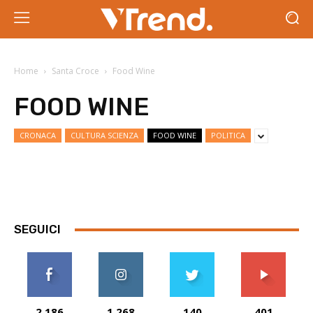
Home
Santa Croce
Food Wine
FOOD WINE
CRONACA
CULTURA SCIENZA
FOOD WINE
POLITICA
SEGUICI
2,186
1,268
140
401