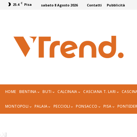
C
25.4
Pisa
sabato 8 Agosto 2026
Contatti
Pubblicità
HOME
BIENTINA
BUTI
CALCINAIA
CASCIANA T. LARI
CASCIN
MONTOPOLI
PALAIA
PECCIOLI
PONSACCO
PISA
PONTEDE