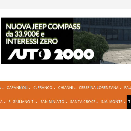
A
CAPANNOLI
C. FRANCO
CHIANNI
CRESPINA LORENZANA
FAU
RA
S. GIULIANO T.
SAN MINIATO
SANTA CROCE
S.M. MONTE
T