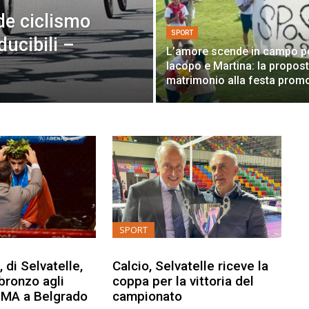
nde ciclismo
SPORT
ducibili –
L’amore scende in campo p
Iacopo e Martina: la propost
matrimonio alla festa prom
SPORT
 di Selvatelle,
Calcio, Selvatelle riceve la
 bronzo agli
coppa per la vittoria del
MMA a Belgrado
campionato