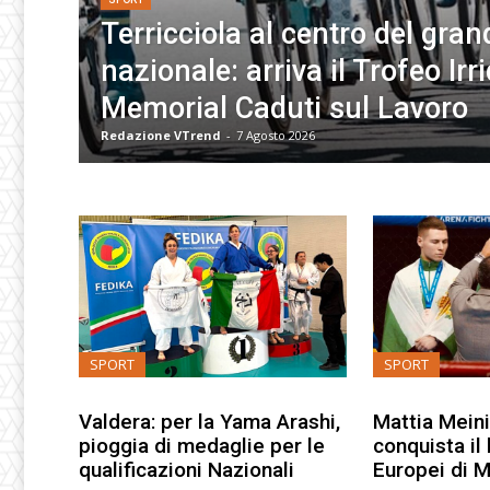
Terricciola al centro del gra
nazionale: arriva il Trofeo Irri
Memorial Caduti sul Lavoro
Redazione VTrend
-
7 Agosto 2026
SPORT
SPORT
Valdera: per la Yama Arashi,
Mattia Meini,
pioggia di medaglie per le
conquista il
qualificazioni Nazionali
Europei di 