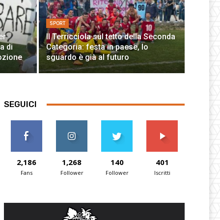
SPORT
er
Il Terricciola sul tetto della Seconda
a di
Categoria: festa in paese, lo
ozione
sguardo è già al futuro
SEGUICI
2,186
1,268
140
401
Fans
Follower
Follower
Iscritti