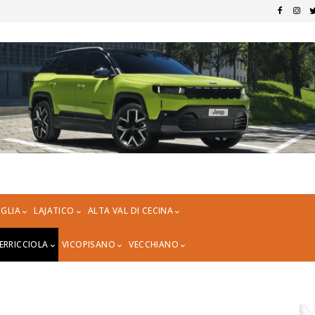
GLIA
LAJATICO
ALTA VAL DI CECINA
ERRICCIOLA
VICOPISANO
VECCHIANO