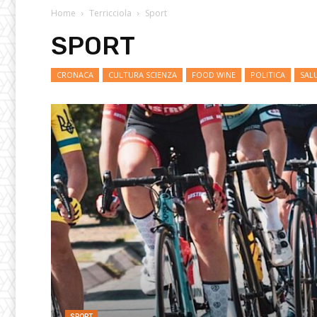
Home
Terricciola
Sport
SPORT
CRONACA
CULTURA SCIENZA
FOOD WINE
POLITICA
SAL
SPORT