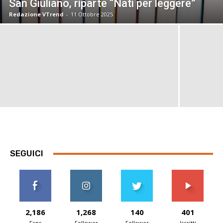
San Giuliano, riparte “Nati per leggere”
Redazione VTrend
-
11 Ottobre 2025
SEGUICI
2,186
1,268
140
401
Fans
Follower
Follower
Iscritti