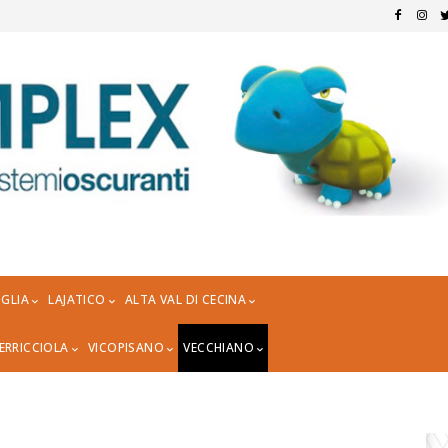
GLIA
LAJATICO
ALTA VAL DI CECINA
ERRICCIOLA
VICOPISANO
VECCHIANO