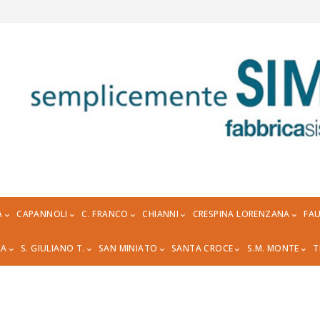
A
CAPANNOLI
C. FRANCO
CHIANNI
CRESPINA LORENZANA
FAU
RA
S. GIULIANO T.
SAN MINIATO
SANTA CROCE
S.M. MONTE
T