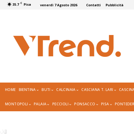
C
35.7
Pisa
venerdì 7 Agosto 2026
Contatti
Pubblicità
HOME
BIENTINA
BUTI
CALCINAIA
CASCIANA T. LARI
CASCIN
MONTOPOLI
PALAIA
PECCIOLI
PONSACCO
PISA
PONTEDE