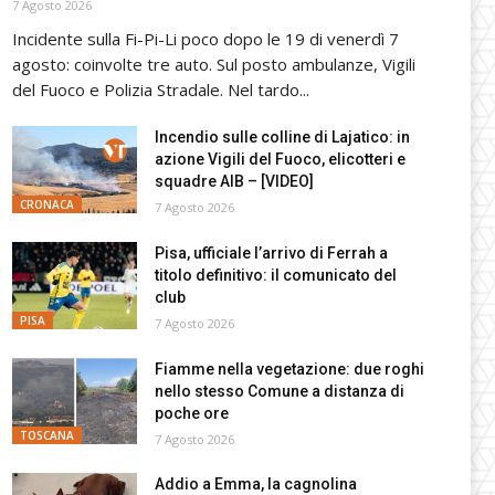
7 Agosto 2026
Incidente sulla Fi-Pi-Li poco dopo le 19 di venerdì 7
agosto: coinvolte tre auto. Sul posto ambulanze, Vigili
del Fuoco e Polizia Stradale. Nel tardo...
Incendio sulle colline di Lajatico: in
azione Vigili del Fuoco, elicotteri e
squadre AIB – [VIDEO]
CRONACA
7 Agosto 2026
Pisa, ufficiale l’arrivo di Ferrah a
titolo definitivo: il comunicato del
club
PISA
7 Agosto 2026
Fiamme nella vegetazione: due roghi
nello stesso Comune a distanza di
poche ore
TOSCANA
7 Agosto 2026
Addio a Emma, la cagnolina