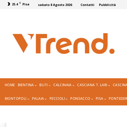
C
25.4
Pisa
sabato 8 Agosto 2026
Contatti
Pubblicità
HOME
BIENTINA
BUTI
CALCINAIA
CASCIANA T. LARI
CASCIN
MONTOPOLI
PALAIA
PECCIOLI
PONSACCO
PISA
PONTEDE