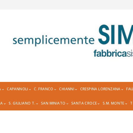
A
CAPANNOLI
C. FRANCO
CHIANNI
CRESPINA LORENZANA
FAU
RA
S. GIULIANO T.
SAN MINIATO
SANTA CROCE
S.M. MONTE
T