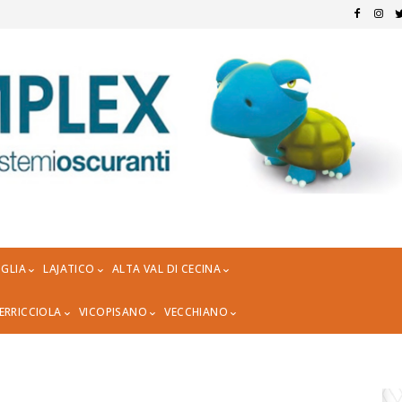
GLIA
LAJATICO
ALTA VAL DI CECINA
ERRICCIOLA
VICOPISANO
VECCHIANO