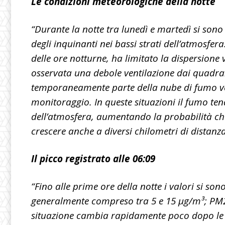
Le condizioni meteorologiche della notte
“Durante la notte tra lunedì e martedì si sono
degli inquinanti nei bassi strati dell’atmosfer
delle ore notturne, ha limitato la dispersione
osservata una debole ventilazione dai quadranti
temporaneamente parte della nube di fumo vers
monitoraggio. In queste situazioni il fumo ten
dell’atmosfera, aumentando la probabilità ch
crescere anche a diversi chilometri di distanz
Il picco registrato alle 06:09
“Fino alle prime ore della notte i valori si so
generalmente compreso tra 5 e 15 µg/m³; PM2
situazione cambia rapidamente poco dopo le or