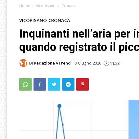
Home
Vicopisano
Cronaca
VICOPISANO
CRONACA
Inquinanti nell’aria per
quando registrato il pic
Di
Redazione VTrend
9 Giugno 2026
11:28