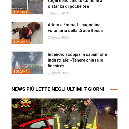
roghi nello stesso Comune a
distanza di poche ore
TOSCANA
7 Agosto 2026
Addio a Emma, la cagnolina
volontaria della Croce Rossa
7 Agosto 2026
TOSCANA
Incendio scoppia in capannone
industriale: «Tenere chiuse le
finestre»
TOSCANA
7 Agosto 2026
NEWS PIÙ LETTE NEGLI ULTIMI 7 GIORNI