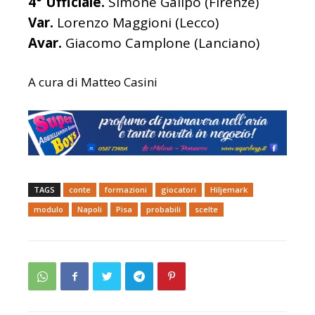
4° Ufficiale.
Simone Galipò (Firenze)
Var.
Lorenzo Maggioni (Lecco)
Avar.
Giacomo Camplone (Lanciano)
A cura di Matteo Casini
TAGS
conte
formazioni
giocatori
Hiljemark
modulo
Napoli
Pisa
probabili
scelte