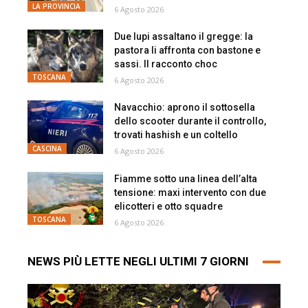
LA PROVINCIA
6 Agosto 2026
Due lupi assaltano il gregge: la
pastora li affronta con bastone e
sassi. Il racconto choc
TOSCANA
6 Agosto 2026
Navacchio: aprono il sottosella
dello scooter durante il controllo,
trovati hashish e un coltello
CASCINA
6 Agosto 2026
Fiamme sotto una linea dell’alta
tensione: maxi intervento con due
elicotteri e otto squadre
TOSCANA
6 Agosto 2026
NEWS PIÙ LETTE NEGLI ULTIMI 7 GIORNI