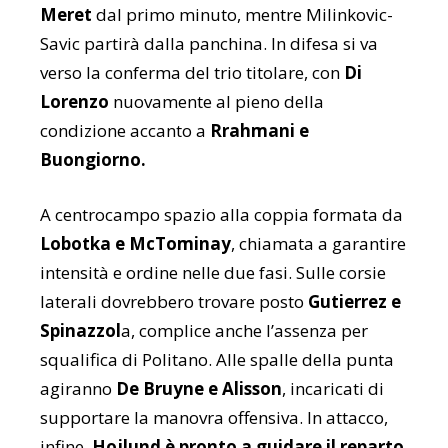
Meret
dal primo minuto, mentre Milinkovic-
Savic partirà dalla panchina. In difesa si va
verso la conferma del trio titolare, con
Di
Lorenzo
nuovamente al pieno della
condizione accanto a
Rrahmani e
Buongiorno.
A centrocampo spazio alla coppia formata da
Lobotka e McTominay
, chiamata a garantire
intensità e ordine nelle due fasi. Sulle corsie
laterali dovrebbero trovare posto
Gutierrez e
Spinazzol
a, complice anche l’assenza per
squalifica di Politano. Alle spalle della punta
agiranno
De Bruyne e Alisson
, incaricati di
supportare la manovra offensiva. In attacco,
infine,
Hojlund è pronto a guidare il reparto