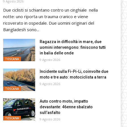
9 Agosto 2026
Due ciclisti si schiantano contro un cinghiale nella
notte: uno riporta un trauma cranico e viene
ricoverato in ospedale. Due uomini originari del
Bangladesh sono...
Ragazza in difficoltà in mare, due
uomini intervengono: finiscono tutti
in balia delle onde
TOSCANA
9 Agosto 2026
Incidente sulla Fi-Pi-Li, coinvolte due
moto e tre auto: motociclista a terra
9 Agosto 2026
TOSCANA
Auto contro moto, impatto
devastante: 46enne sbalzato
sull’asfalto
TOSCANA
9 Agosto 2026