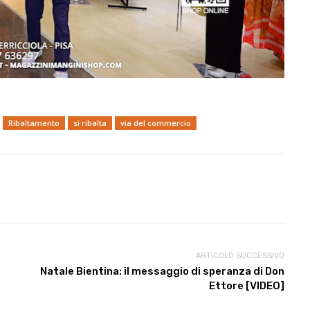
Ribaltamento
si ribalta
via del commercio
ARTICOLO SUCCESSIVO
Natale Bientina: il messaggio di speranza di Don
Ettore [VIDEO]