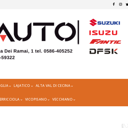
GLIA
LAJATICO
ALTA VAL DI CECINA
ERRICCIOLA
VICOPISANO
VECCHIANO