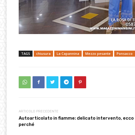
TAGS
chiusura
La Capannina
Mezzo pesante
Ponsacco
ARTICOLO PRECEDENTE
Autoarticolato in fiamme: delicato intervento, ecco
perché