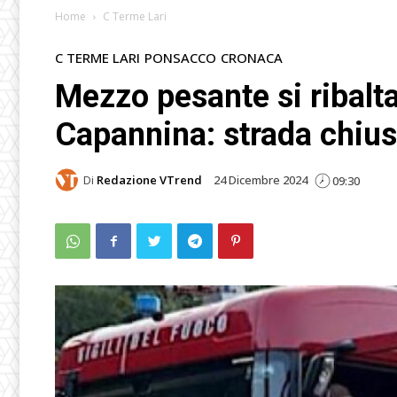
Home
C Terme Lari
C TERME LARI
PONSACCO
CRONACA
Mezzo pesante si ribalt
Capannina: strada chiu
Di
Redazione VTrend
24 Dicembre 2024
09:30