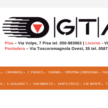
A
CAPANNOLI
C. FRANCO
CHIANNI
CRESPINA LORENZANA
FAU
RA
S. GIULIANO T.
SAN MINIATO
SANTA CROCE
S.M. MONTE
T