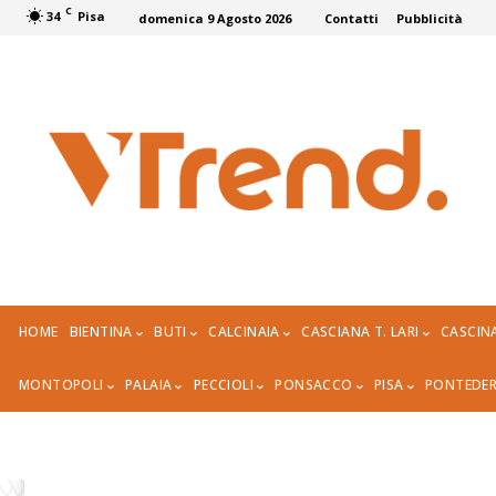
C
34
Pisa
domenica 9 Agosto 2026
Contatti
Pubblicità
HOME
BIENTINA
BUTI
CALCINAIA
CASCIANA T. LARI
CASCIN
MONTOPOLI
PALAIA
PECCIOLI
PONSACCO
PISA
PONTEDE