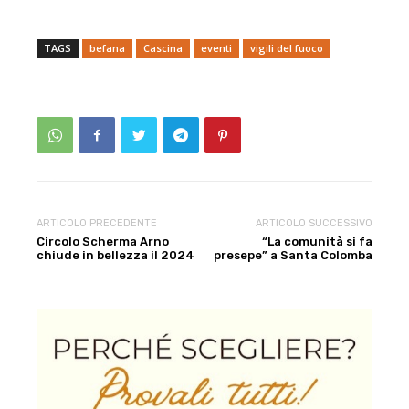
TAGS
befana
Cascina
eventi
vigili del fuoco
ARTICOLO PRECEDENTE
ARTICOLO SUCCESSIVO
Circolo Scherma Arno
“La comunità si fa
chiude in bellezza il 2024
presepe” a Santa Colomba