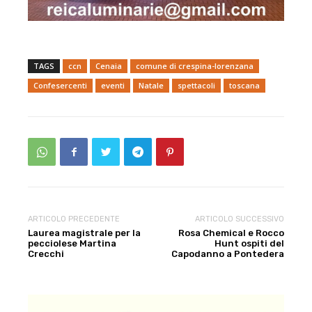
TAGS
ccn
Cenaia
comune di crespina-lorenzana
Confesercenti
eventi
Natale
spettacoli
toscana
ARTICOLO PRECEDENTE
ARTICOLO SUCCESSIVO
Laurea magistrale per la
Rosa Chemical e Rocco
pecciolese Martina
Hunt ospiti del
Crecchi
Capodanno a Pontedera