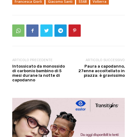
Francesca Giorli
Giacomo Santi
SS68
Volterra
ARTICOLO PRECEDENTE
ARTICOLO SUCCESSIVO
Intossicato da monossido
Paura a capodanno,
di carbonio bambino di 5
27enne accoltellato in
mesi durane la notte di
piazza: è gravissimo
capodanno