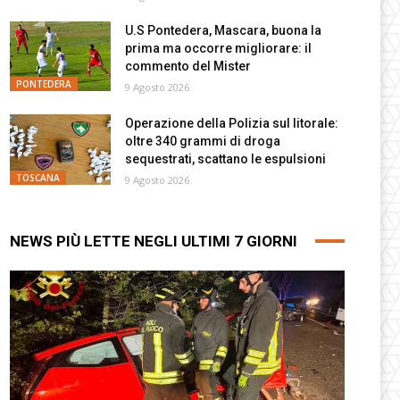
U.S Pontedera, Mascara, buona la
prima ma occorre migliorare: il
commento del Mister
PONTEDERA
9 Agosto 2026
Operazione della Polizia sul litorale:
oltre 340 grammi di droga
sequestrati, scattano le espulsioni
TOSCANA
9 Agosto 2026
NEWS PIÙ LETTE NEGLI ULTIMI 7 GIORNI