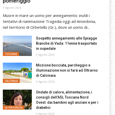
pomeriggio
9 Agosto 2026
Muore in mare un uomo per annegamento: inutili i
tentativi di rianimazione Tragedia oggi ad Ansedonia,
nel territorio di Orbetello (Gr.), dove un uomo di...
Sospetto annegamento alle Spiagge
Bianche di Vada: 11enne trasportato
in ospedale
TOSCANA
9 Agosto 2026
Mozione bocciata, parcheggio e
illuminazione non si farà ad Oltrarno
di Calcinaia
CALCINAIA
9 Agosto 2026
Ondate di calore, alimentazione, i
consigli dell’ASL Toscana Nord
Ovest: dai bambini agli anziani e per i
diabetici
LA PROVINCIA
9 Agosto 2026