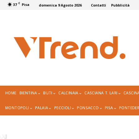
C
37
Pisa
domenica 9 Agosto 2026
Contatti
Pubblicità
HOME
BIENTINA
BUTI
CALCINAIA
CASCIANA T. LARI
CASCIN
MONTOPOLI
PALAIA
PECCIOLI
PONSACCO
PISA
PONTEDE