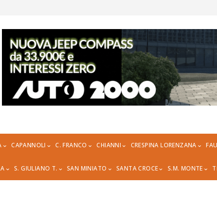
A
CAPANNOLI
C. FRANCO
CHIANNI
CRESPINA LORENZANA
FAU
RA
S. GIULIANO T.
SAN MINIATO
SANTA CROCE
S.M. MONTE
T