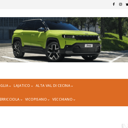
GLIA
LAJATICO
ALTA VAL DI CECINA
ERRICCIOLA
VICOPISANO
VECCHIANO