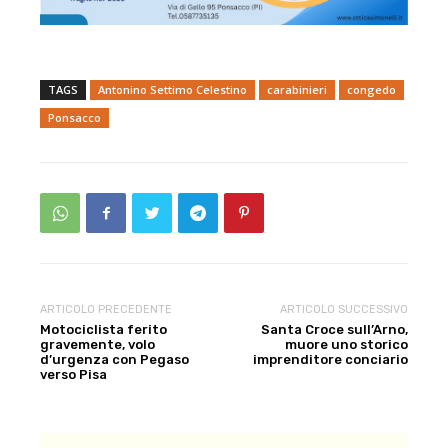
TAGS
Antonino Settimo Celestino
carabinieri
congedo
Ponsacco
ARTICOLO PRECEDENTE
ARTICOLO SUCCESSIVO
Motociclista ferito
Santa Croce sull’Arno,
gravemente, volo
muore uno storico
d’urgenza con Pegaso
imprenditore conciario
verso Pisa