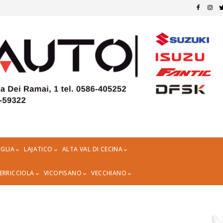
GLIA
LAJATICO
ALTA VAL DI CECINA
ERRICCIOLA
VICOPISANO
VECCHIANO