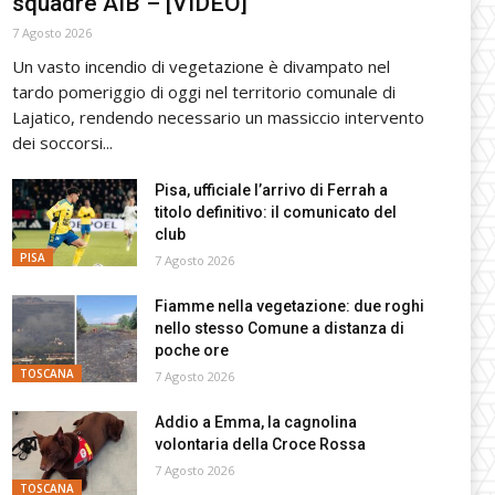
squadre AIB – [VIDEO]
7 Agosto 2026
Un vasto incendio di vegetazione è divampato nel
tardo pomeriggio di oggi nel territorio comunale di
Lajatico, rendendo necessario un massiccio intervento
dei soccorsi...
Pisa, ufficiale l’arrivo di Ferrah a
titolo definitivo: il comunicato del
club
PISA
7 Agosto 2026
Fiamme nella vegetazione: due roghi
nello stesso Comune a distanza di
poche ore
TOSCANA
7 Agosto 2026
Addio a Emma, la cagnolina
volontaria della Croce Rossa
7 Agosto 2026
TOSCANA