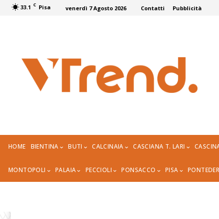
C
33.1
Pisa
venerdì 7 Agosto 2026
Contatti
Pubblicità
HOME
BIENTINA
BUTI
CALCINAIA
CASCIANA T. LARI
CASCIN
MONTOPOLI
PALAIA
PECCIOLI
PONSACCO
PISA
PONTEDE