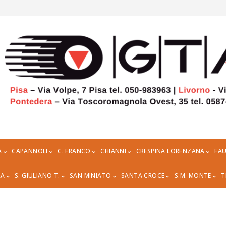
A
CAPANNOLI
C. FRANCO
CHIANNI
CRESPINA LORENZANA
FAU
RA
S. GIULIANO T.
SAN MINIATO
SANTA CROCE
S.M. MONTE
T