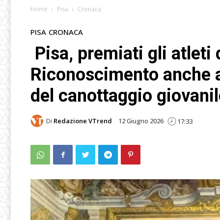
Home
Pisa
Cronaca
PISA
CRONACA
Pisa, premiati gli atleti
Riconoscimento anche a
del canottaggio giovanil
Di
Redazione VTrend
12 Giugno 2026
17:33