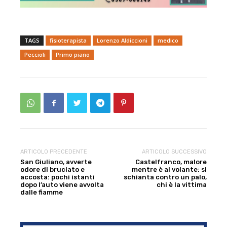
TAGS
fisioterapista
Lorenzo Aldiccioni
medico
Peccioli
Primo piano
ARTICOLO PRECEDENTE
ARTICOLO SUCCESSIVO
San Giuliano, avverte
Castelfranco, malore
odore di bruciato e
mentre è al volante: si
accosta: pochi istanti
schianta contro un palo,
dopo l’auto viene avvolta
chi è la vittima
dalle fiamme