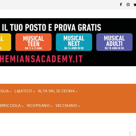
GLIA
LAJATICO
ALTA VAL DI CECINA
ERRICCIOLA
VICOPISANO
VECCHIANO