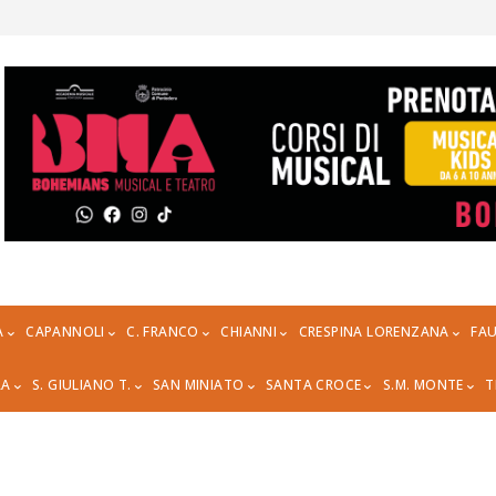
A
CAPANNOLI
C. FRANCO
CHIANNI
CRESPINA LORENZANA
FAU
RA
S. GIULIANO T.
SAN MINIATO
SANTA CROCE
S.M. MONTE
T