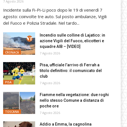
7 Agosto 2026
Incidente sulla Fi-Pi-Li poco dopo le 19 di venerdì 7
agosto: coinvolte tre auto. Sul posto ambulanze, Vigili
del Fuoco e Polizia Stradale. Nel tardo...
Incendio sulle colline di Lajatico: in
azione Vigili del Fuoco, elicotteri e
squadre AIB – [VIDEO]
CRONACA
7 Agosto 2026
Pisa, ufficiale l’arrivo di Ferrah a
titolo definitivo: il comunicato del
club
PISA
7 Agosto 2026
Fiamme nella vegetazione: due roghi
nello stesso Comune a distanza di
poche ore
TOSCANA
7 Agosto 2026
Addio a Emma, la cagnolina