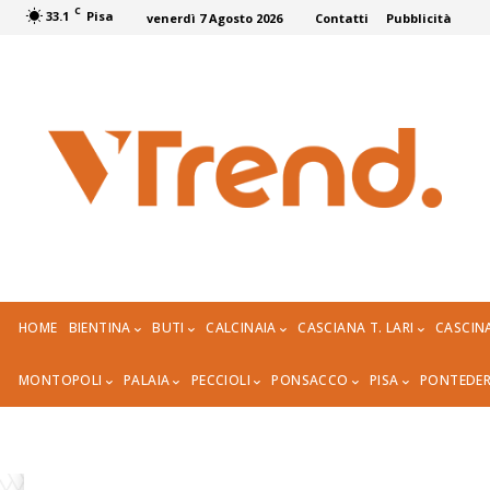
C
33.1
Pisa
venerdì 7 Agosto 2026
Contatti
Pubblicità
HOME
BIENTINA
BUTI
CALCINAIA
CASCIANA T. LARI
CASCIN
MONTOPOLI
PALAIA
PECCIOLI
PONSACCO
PISA
PONTEDE