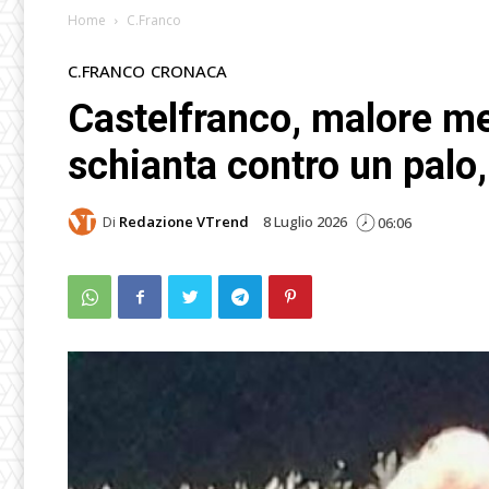
Home
C.Franco
C.FRANCO
CRONACA
Castelfranco, malore men
schianta contro un palo, 
Di
Redazione VTrend
8 Luglio 2026
06:06