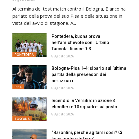
Al termina del test match contro il Bologna, Bianco ha
parlato della prova del suo Pisa e della situazione in
vista dell'avvio di stagione. A...
Pontedera, buona prova
nell’amichevole con l’Urbino
Taccola: finisce 0-3
PONTEDERA
8 Agosto 2026
Bologna-Pisa 1-4: sipario sull’ultima
partita della preseason dei
nerazzurri
PISA
8 Agosto 2026
Incendio in Versilia: in azione 3
elicotteri e 10 squadre sul posto
8 Agosto 2026
TOSCANA
“Barontini, perché agitarsi così? Ci
lasci godere le ferie”