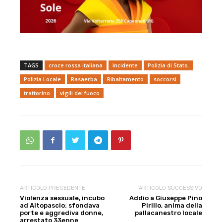
TAGS
croce rossa italiana
Incidente
Polizia di Stato.
Polizia Locale
Rasaerba
Ribaltamento
soccorsi
trattorino
vigili del fuoco
ARTICOLO PRECEDENTE
ARTICOLO SUCCESSIVO
Violenza sessuale, incubo
Addio a Giuseppe Pino
ad Altopascio: sfondava
Pirillo, anima della
porte e aggrediva donne,
pallacanestro locale
arrestato 33enne