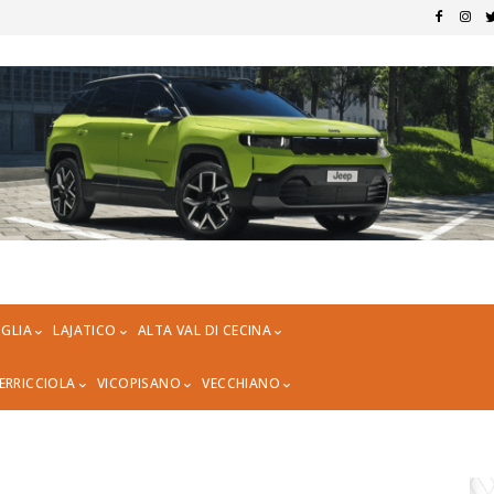
GLIA
LAJATICO
ALTA VAL DI CECINA
ERRICCIOLA
VICOPISANO
VECCHIANO