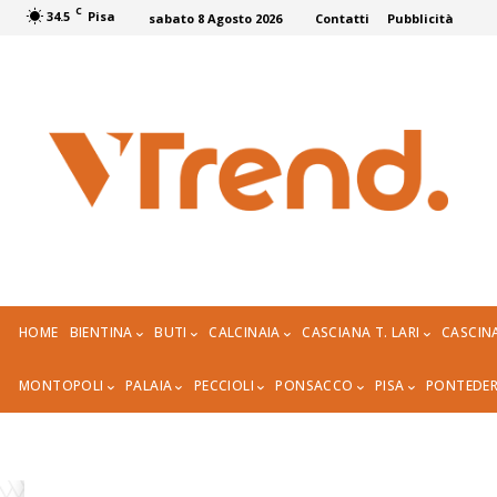
C
34.5
Pisa
sabato 8 Agosto 2026
Contatti
Pubblicità
HOME
BIENTINA
BUTI
CALCINAIA
CASCIANA T. LARI
CASCIN
MONTOPOLI
PALAIA
PECCIOLI
PONSACCO
PISA
PONTEDE