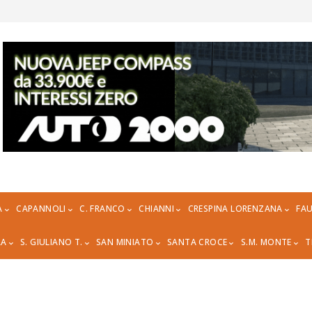
A
CAPANNOLI
C. FRANCO
CHIANNI
CRESPINA LORENZANA
FAU
RA
S. GIULIANO T.
SAN MINIATO
SANTA CROCE
S.M. MONTE
T