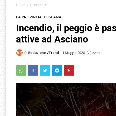
Home
La Provincia
LA PROVINCIA
TOSCANA
Incendio, il peggio è p
attive ad Asciano
Di
Redazione VTrend
1 Maggio 2026
22:51