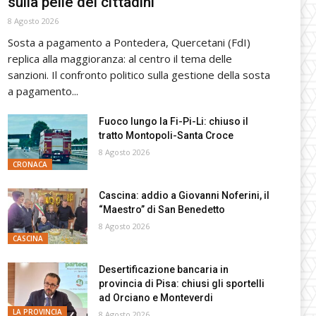
sulla pelle dei cittadini”
8 Agosto 2026
Sosta a pagamento a Pontedera, Quercetani (FdI)
replica alla maggioranza: al centro il tema delle
sanzioni. Il confronto politico sulla gestione della sosta
a pagamento...
Fuoco lungo la Fi-Pi-Li: chiuso il
tratto Montopoli-Santa Croce
8 Agosto 2026
CRONACA
Cascina: addio a Giovanni Noferini, il
“Maestro” di San Benedetto
8 Agosto 2026
CASCINA
Desertificazione bancaria in
provincia di Pisa: chiusi gli sportelli
ad Orciano e Monteverdi
LA PROVINCIA
8 Agosto 2026