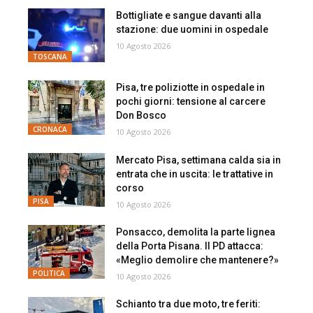
Bottigliate e sangue davanti alla
stazione: due uomini in ospedale
10 Agosto 2026
TOSCANA
Pisa, tre poliziotte in ospedale in
pochi giorni: tensione al carcere
Don Bosco
CRONACA
10 Agosto 2026
Mercato Pisa, settimana calda sia in
entrata che in uscita: le trattative in
corso
PISA
10 Agosto 2026
Ponsacco, demolita la parte lignea
della Porta Pisana. Il PD attacca:
«Meglio demolire che mantenere?»
POLITICA
10 Agosto 2026
Schianto tra due moto, tre feriti: