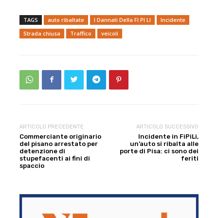
TAGS
auto ribaltate
I Dannati Della FI PI LI
Incidente
Strada chiusa
Traffico
veicoli
ARTICOLO PRECEDENTE
ARTICOLO SUCCESSIVO
Commerciante originario
Incidente in FiPiLi,
del pisano arrestato per
un’auto si ribalta alle
detenzione di
porte di Pisa: ci sono dei
stupefacenti ai fini di
feriti
spaccio