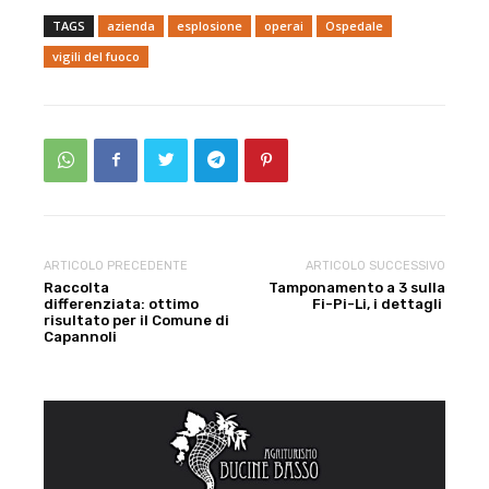
TAGS
azienda
esplosione
operai
Ospedale
vigili del fuoco
ARTICOLO PRECEDENTE
ARTICOLO SUCCESSIVO
Raccolta
Tamponamento a 3 sulla
differenziata: ottimo
Fi-Pi-Li, i dettagli
risultato per il Comune di
Capannoli