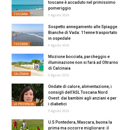
toscane è accaduto nel primissimo
pomeriggio
TOSCANA
9 Agosto 2026
Sospetto annegamento alle Spiagge
Bianche di Vada: 11enne trasportato
in ospedale
TOSCANA
9 Agosto 2026
Mozione bocciata, parcheggio e
illuminazione non si farà ad Oltrarno
di Calcinaia
CALCINAIA
9 Agosto 2026
Ondate di calore, alimentazione, i
consigli dell’ASL Toscana Nord
Ovest: dai bambini agli anziani e per
i diabetici
LA PROVINCIA
9 Agosto 2026
U.S Pontedera, Mascara, buona la
prima ma occorre migliorare: il