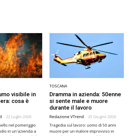
TOSCANA
umo visibile in
Dramma in azienda: 50enne
era: cosa è
si sente male e muore
durante il lavoro
d
-
22 Luglio 2026
Redazione VTrend
-
25 Giugno 2026
Gello nel pomeriggio
Tragedia sul lavoro: uomo di 50 anni
endio in un'azienda a
muore per un malore improvviso in