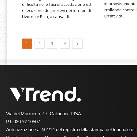
improvvisamente 
difficoltà nelle fasi di accettazione ed
crollando contro 
esecuzione dei prelievi nei territori di
un’attività...
Livorno e Pisa, a causa di...
1
2
3
4
Via del Marrucco, 17, Calcinaia, PISA
P.I. 02076110507
Autorizzazione al N 4/14 del registro della stampa del tribunale di 