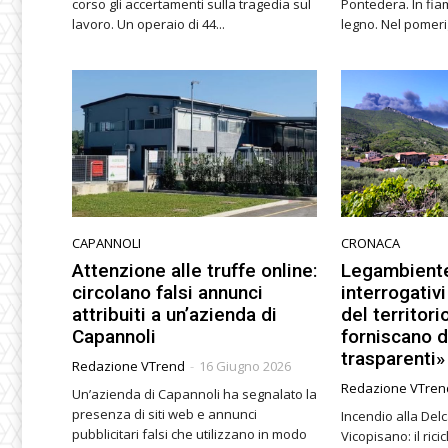
corso gli accertamenti sulla tragedia sul
Pontedera. In fia
lavoro. Un operaio di 44...
legno. Nel po
CAPANNOLI
CRONACA
Attenzione alle truffe online:
Legambiente:
circolano falsi annunci
interrogativ
attribuiti a un’azienda di
del territor
Capannoli
forniscano d
trasparenti»
Redazione VTrend
-
16 Giugno 2026
Redazione VTren
Un’azienda di Capannoli ha segnalato la
presenza di siti web e annunci
Incendio alla Del
pubblicitari falsi che utilizzano in modo
Vicopisano: il ric