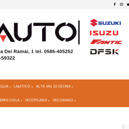
GLIA
LAJATICO
ALTA VAL DI CECINA
ERRICCIOLA
VICOPISANO
VECCHIANO