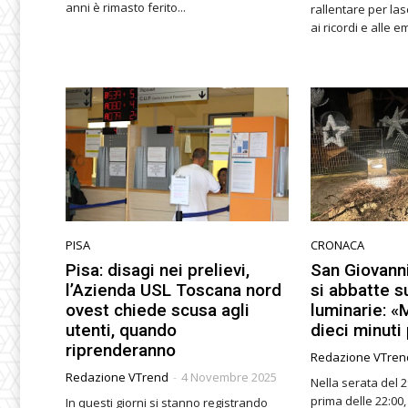
anni è rimasto ferito...
rallentare per las
ai ricordi e alle e
PISA
CRONACA
Pisa: disagi nei prelievi,
San Giovanni
l’Azienda USL Toscana nord
si abbatte s
ovest chiede scusa agli
luminarie: «
utenti, quando
dieci minuti
riprenderanno
Redazione VTren
Redazione VTrend
-
4 Novembre 2025
Nella serata del 
prima delle 22:00,
In questi giorni si stanno registrando