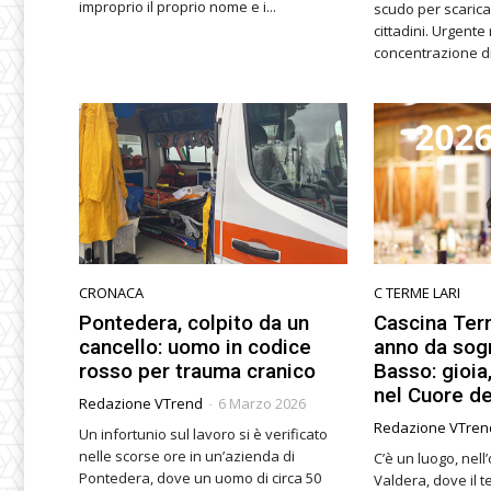
improprio il proprio nome e i...
scudo per scaricar
cittadini. Urgente
concentrazione di 
CRONACA
C TERME LARI
Pontedera, colpito da un
Cascina Term
cancello: uomo in codice
anno da sog
rosso per trauma cranico
Basso: gioia
nel Cuore de
Redazione VTrend
-
6 Marzo 2026
Redazione VTren
Un infortunio sul lavoro si è verificato
nelle scorse ore in un’azienda di
C’è un luogo, nell’
Pontedera, dove un uomo di circa 50
Valdera, dove il