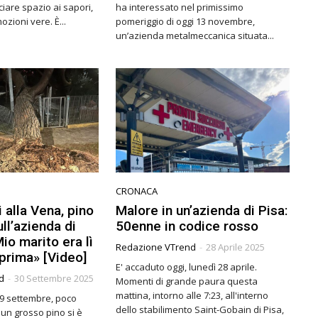
ciare spazio ai sapori,
ha interessato nel primissimo
mozioni vere. È...
pomeriggio di oggi 13 novembre,
un’azienda metalmeccanica situata...
CRONACA
 alla Vena, pino
Malore in un’azienda di Pisa:
ull’azienda di
50enne in codice rosso
Mio marito era lì
Redazione VTrend
-
28 Aprile 2025
 prima» [Video]
E' accaduto oggi, lunedì 28 aprile.
d
-
30 Settembre 2025
Momenti di grande paura questa
mattina, intorno alle 7:23, all'interno
29 settembre, poco
dello stabilimento Saint-Gobain di Pisa,
 un grosso pino si è