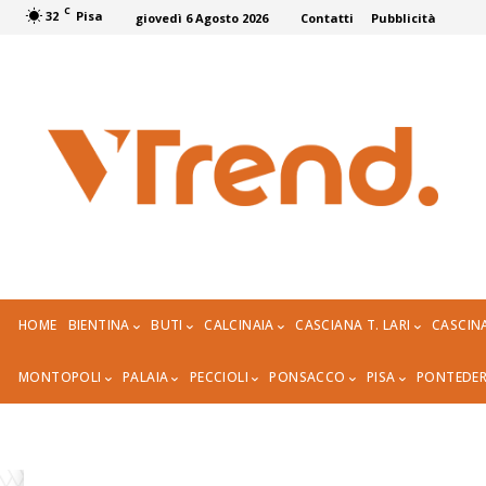
C
32
Pisa
giovedì 6 Agosto 2026
Contatti
Pubblicità
HOME
BIENTINA
BUTI
CALCINAIA
CASCIANA T. LARI
CASCIN
MONTOPOLI
PALAIA
PECCIOLI
PONSACCO
PISA
PONTEDE