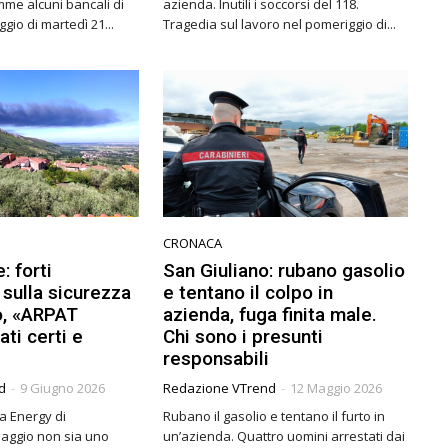
mme alcuni bancali di
azienda. Inutili i soccorsi del 118.
meriggio di martedì 21...
Tragedia sul lavoro nel pomeriggio di...
CRONACA
 forti
San Giuliano: rubano gasolio
i sulla sicurezza
e tentano il colpo in
io, «ARPAT
azienda, fuga finita male.
ati certi e
Chi sono i presunti
responsabili
d
-
9 Giugno 2026
Redazione VTrend
-
12 Maggio 2026
ca Energy di
Rubano il gasolio e tentano il furto in
iclaggio non sia uno
un’azienda. Quattro uomini arrestati dai