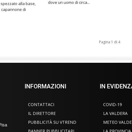
dove un uomo di circa...
spezzato alla base,
il capannone di
Pagina 1 di 4
INFORMAZIONI
IN EVIDENZ
CONTATTACI
COVID-19
IL DIRETTORE
LA VALDERA
PUBBLICITÀ SU VTREND
METEO VALDE
Pisa
BANNER PUBBLICITARI
LA PROVINCIA