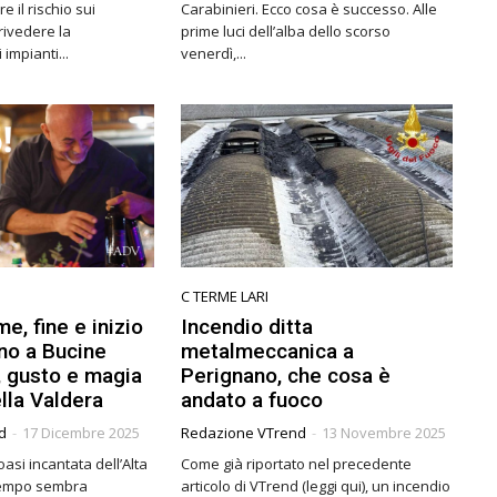
e il rischio sui
Carabinieri. Ecco cosa è successo. Alle
 rivedere la
prime luci dell’alba dello scorso
impianti...
venerdì,...
C TERME LARI
e, fine e inizio
Incendio ditta
no a Bucine
metalmeccanica a
, gusto e magia
Perignano, che cosa è
lla Valdera
andato a fuoco
d
-
17 Dicembre 2025
Redazione VTrend
-
13 Novembre 2025
oasi incantata dell’Alta
Come già riportato nel precedente
 tempo sembra
articolo di VTrend (leggi qui), un incendio