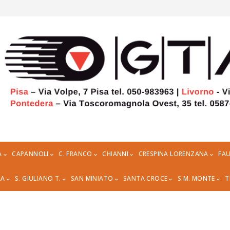
A
CAPANNOLI
C. FRANCO
CHIANNI
CRESPINA LORENZANA
FAU
RA
S. GIULIANO T.
SAN MINIATO
SANTA CROCE
S.M. MONTE
T