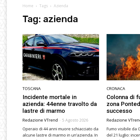
Home
Tags
Azienda
Tag:
azienda
TOSCANA
CRONACA
Incidente mortale in
Colonna di f
azienda: 44enne travolto da
zona Ponted
lastre di marmo
successo
Redazione VTrend
-
5 Agosto 2026
Redazione VTren
Operaio di 44 anni muore schiacciato da
Fumo visibile da 
alcune lastre di marmo in un’azienda. In
del 21 luglio: inc