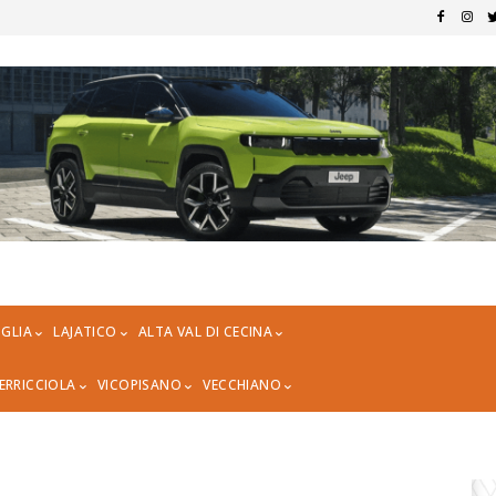
GLIA
LAJATICO
ALTA VAL DI CECINA
ERRICCIOLA
VICOPISANO
VECCHIANO