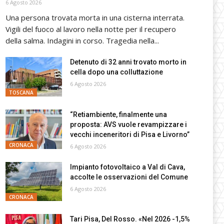
6 Agosto 2026
Una persona trovata morta in una cisterna interrata.
Vigili del fuoco al lavoro nella notte per il recupero
della salma. Indagini in corso. Tragedia nella...
Detenuto di 32 anni trovato morto in
cella dopo una colluttazione
6 Agosto 2026
TOSCANA
“Retiambiente, finalmente una
proposta: AVS vuole revampizzare i
vecchi inceneritori di Pisa e Livorno”
CRONACA
6 Agosto 2026
Impianto fotovoltaico a Val di Cava,
accolte le osservazioni del Comune
6 Agosto 2026
CRONACA
Tari Pisa, Del Rosso. «Nel 2026 -1,5%