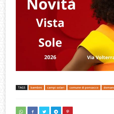
TAGS
bambini
campi solari
comune di ponsacco
doman