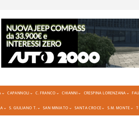
A
CAPANNOLI
C. FRANCO
CHIANNI
CRESPINA LORENZANA
FAU
RA
S. GIULIANO T.
SAN MINIATO
SANTA CROCE
S.M. MONTE
T