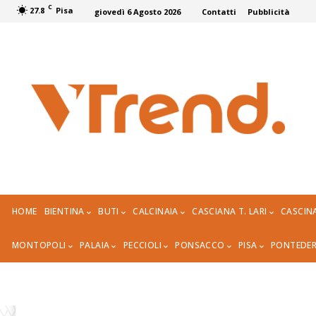
C
27.8
Pisa
giovedì 6 Agosto 2026
Contatti
Pubblicità
HOME
BIENTINA
BUTI
CALCINAIA
CASCIANA T. LARI
CASCIN
MONTOPOLI
PALAIA
PECCIOLI
PONSACCO
PISA
PONTEDE