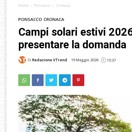
Home
Ponsacco
Cronaca
PONSACCO
CRONACA
Campi solari estivi 202
presentare la domanda
Di
Redazione VTrend
19 Maggio 2026
15:37