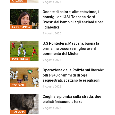
CALCINAIA
9 Agosto 2026
Ondate di calore, alimentazione, i
consigli dell’ASL Toscana Nord
Ovest: dai bambini agli anziani e per
i diabetici
LA PROVINCIA
9 Agosto 2026
U.S Pontedera, Mascara, buona la
prima ma occorre migliorare: il
commento del Mister
PONTEDERA
9 Agosto 2026
Operazione della Polizia sul litorale:
oltre 340 grammi di droga
sequestrati, scattano le espulsioni
TOSCANA
9 Agosto 2026
Cinghiale piomba sulla strada: due
ciclisti finiscono a terra
9 Agosto 2026
TOSCANA