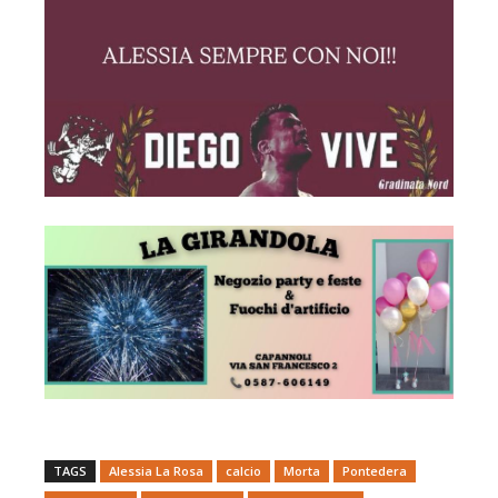
TAGS
Alessia La Rosa
calcio
Morta
Pontedera