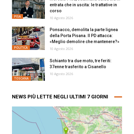
entrata che in uscita: le trattative in
corso
PISA
10 Agosto 2026
Ponsacco, demolita la parte lignea
della Porta Pisana. Il PD attacca:
«Meglio demolire che mantenere?»
POLITICA
10 Agosto 2026
Schianto tra due moto, tre feriti:
37enne trasferito a Cisanello
10 Agosto 2026
TOSCANA
NEWS PIÙ LETTE NEGLI ULTIMI 7 GIORNI