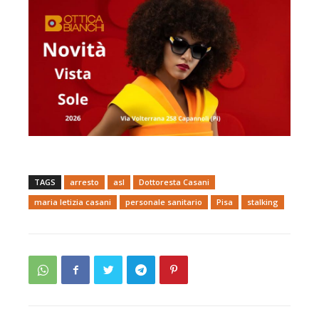
TAGS
arresto
asl
Dottoresta Casani
maria letizia casani
personale sanitario
Pisa
stalking