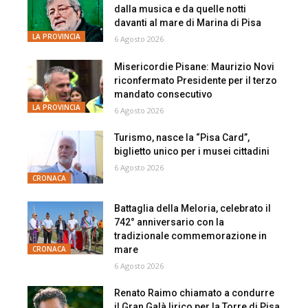
dalla musica e da quelle notti
davanti al mare di Marina di Pisa
LA PROVINCIA
6 Agosto 2026
Misericordie Pisane: Maurizio Novi
riconfermato Presidente per il terzo
mandato consecutivo
LA PROVINCIA
6 Agosto 2026
Turismo, nasce la “Pisa Card”,
biglietto unico per i musei cittadini
6 Agosto 2026
CRONACA
Battaglia della Meloria, celebrato il
742° anniversario con la
tradizionale commemorazione in
mare
CRONACA
6 Agosto 2026
Renato Raimo chiamato a condurre
il Gran Galà lirico per la Torre di Pisa