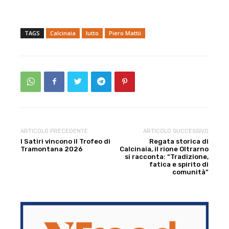
TAGS
Calcinaia
lutto
Piero Mattii
ARTICOLO PRECEDENTE
ARTICOLO SUCCESSIVO
I Satiri vincono il Trofeo di
Regata storica di
Tramontana 2026
Calcinaia, il rione Oltrarno
si racconta: “Tradizione,
fatica e spirito di
comunità”