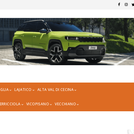
GLIA
LAJATICO
ALTA VAL DI CECINA
ERRICCIOLA
VICOPISANO
VECCHIANO