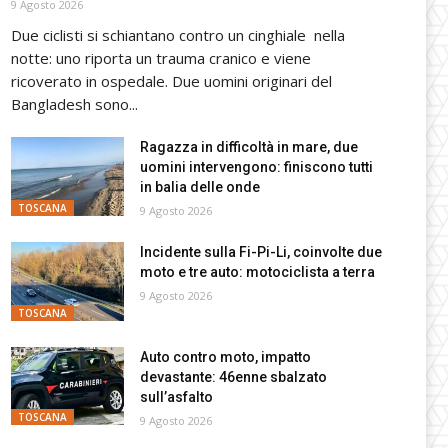
9 Agosto 2026
Due ciclisti si schiantano contro un cinghiale nella
notte: uno riporta un trauma cranico e viene
ricoverato in ospedale. Due uomini originari del
Bangladesh sono...
Ragazza in difficoltà in mare, due
uomini intervengono: finiscono tutti
in balia delle onde
TOSCANA
9 Agosto 2026
Incidente sulla Fi-Pi-Li, coinvolte due
moto e tre auto: motociclista a terra
9 Agosto 2026
TOSCANA
Auto contro moto, impatto
devastante: 46enne sbalzato
sull’asfalto
TOSCANA
9 Agosto 2026