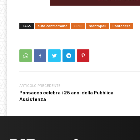
TAGS
auto contromano
FIPILI
montopoli
Pontedera
ARTICOLO PRECEDENTE
Ponsacco celebra i 25 anni della Pubblica
Assistenza