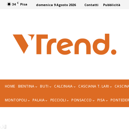
C
34
Pisa
domenica 9 Agosto 2026
Contatti
Pubblicità
HOME
BIENTINA
BUTI
CALCINAIA
CASCIANA T. LARI
CASCIN
MONTOPOLI
PALAIA
PECCIOLI
PONSACCO
PISA
PONTEDE