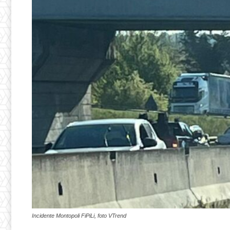
Incidente Montopoli FiPiLi, foto VTrend