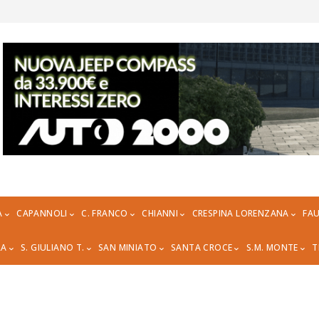
A
CAPANNOLI
C. FRANCO
CHIANNI
CRESPINA LORENZANA
FAU
RA
S. GIULIANO T.
SAN MINIATO
SANTA CROCE
S.M. MONTE
T