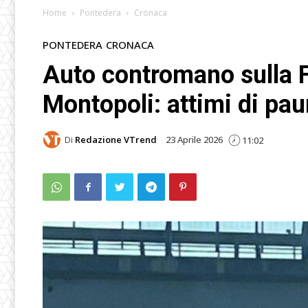
Home
Pontedera
Cronaca
PONTEDERA
CRONACA
Auto contromano sulla F
Montopoli: attimi di pau
Di
Redazione VTrend
23 Aprile 2026
11:02