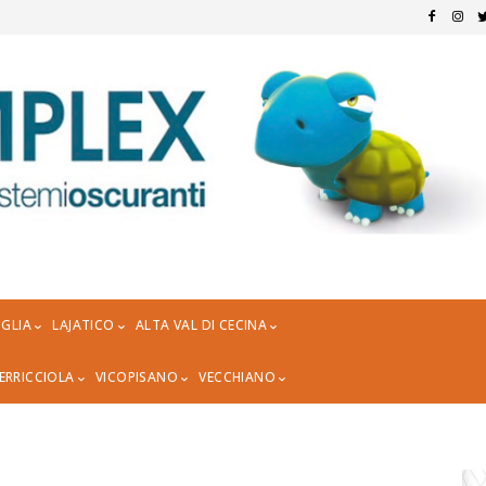
GLIA
LAJATICO
ALTA VAL DI CECINA
ERRICCIOLA
VICOPISANO
VECCHIANO