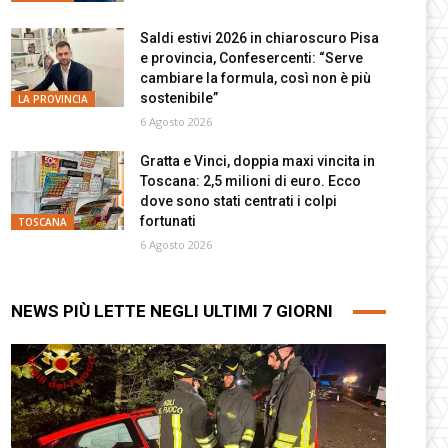
Saldi estivi 2026 in chiaroscuro Pisa
e provincia, Confesercenti: “Serve
cambiare la formula, così non è più
sostenibile”
LA PROVINCIA
6 Agosto 2026
Gratta e Vinci, doppia maxi vincita in
Toscana: 2,5 milioni di euro. Ecco
dove sono stati centrati i colpi
fortunati
TOSCANA
6 Agosto 2026
NEWS PIÙ LETTE NEGLI ULTIMI 7 GIORNI