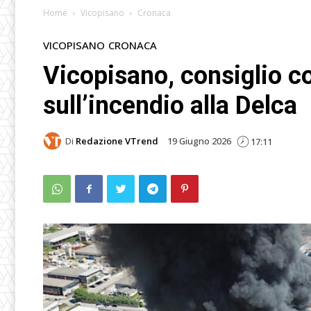
Home
Vicopisano
Cronaca
VICOPISANO
CRONACA
Vicopisano, consiglio 
sull’incendio alla Delca
Di
Redazione VTrend
19 Giugno 2026
17:11