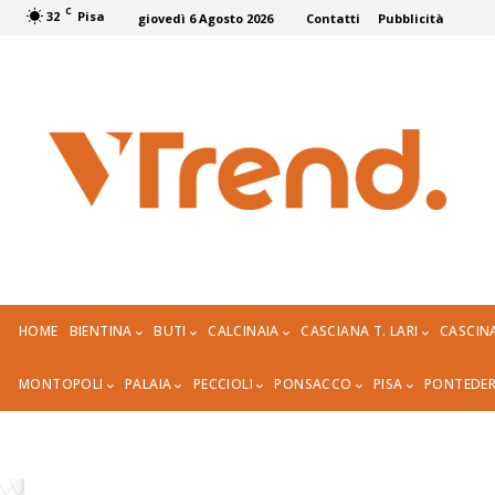
C
32
Pisa
giovedì 6 Agosto 2026
Contatti
Pubblicità
HOME
BIENTINA
BUTI
CALCINAIA
CASCIANA T. LARI
CASCIN
MONTOPOLI
PALAIA
PECCIOLI
PONSACCO
PISA
PONTEDE