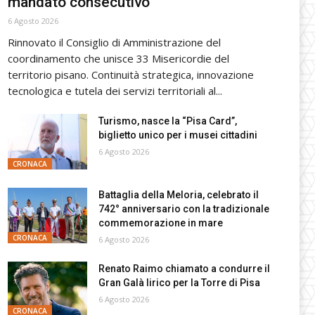
mandato consecutivo
6 Agosto 2026
Rinnovato il Consiglio di Amministrazione del
coordinamento che unisce 33 Misericordie del
territorio pisano. Continuità strategica, innovazione
tecnologica e tutela dei servizi territoriali al...
Turismo, nasce la “Pisa Card”,
biglietto unico per i musei cittadini
6 Agosto 2026
CRONACA
Battaglia della Meloria, celebrato il
742° anniversario con la tradizionale
commemorazione in mare
CRONACA
6 Agosto 2026
Renato Raimo chiamato a condurre il
Gran Galà lirico per la Torre di Pisa
6 Agosto 2026
CRONACA