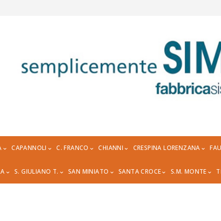
A
CAPANNOLI
C. FRANCO
CHIANNI
CRESPINA LORENZANA
FAU
RA
S. GIULIANO T.
SAN MINIATO
SANTA CROCE
S.M. MONTE
T