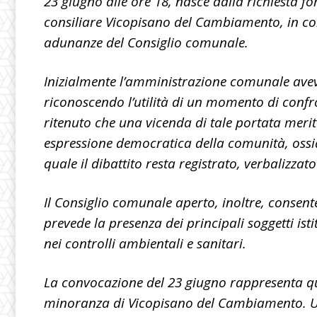
23 giugno alle ore 18, nasce dalla richiesta 
consiliare Vicopisano del Cambiamento, in co
adunanze del Consiglio comunale.
Inizialmente l’amministrazione comunale avev
riconoscendo l’utilità di un momento di conf
ritenuto che una vicenda di tale portata meri
espressione democratica della comunità, ossia 
quale il dibattito resta registrato, verbalizzato 
Il Consiglio comunale aperto, inoltre, consente
prevede la presenza dei principali soggetti isti
nei controlli ambientali e sanitari.
La convocazione del 23 giugno rappresenta quin
minoranza di Vicopisano del Cambiamento. Una