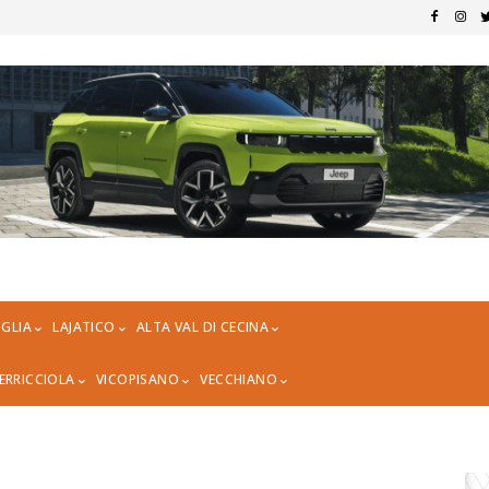
GLIA
LAJATICO
ALTA VAL DI CECINA
ERRICCIOLA
VICOPISANO
VECCHIANO