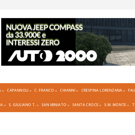
A
CAPANNOLI
C. FRANCO
CHIANNI
CRESPINA LORENZANA
FAU
RA
S. GIULIANO T.
SAN MINIATO
SANTA CROCE
S.M. MONTE
T