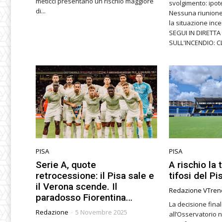
meticci presentano un rischio maggiore
svolgimento: ipot
di...
Nessuna riunione
la situazione inc
SEGUI IN DIRETT
SULL'INCENDIO: CL
PISA
PISA
Serie A, quote
A rischio la 
retrocessione: il Pisa sale e
tifosi del Pi
il Verona scende. Il
Redazione VTren
paradosso Fiorentina…
La decisione fina
Redazione
-
5 Novembre 2025
all’Osservatorio 