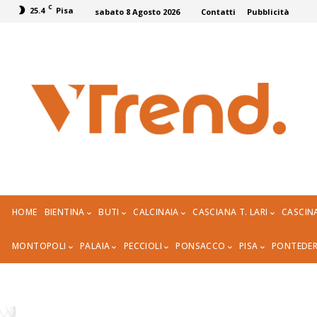
C
25.4
Pisa
sabato 8 Agosto 2026
Contatti
Pubblicità
HOME
BIENTINA
BUTI
CALCINAIA
CASCIANA T. LARI
CASCIN
MONTOPOLI
PALAIA
PECCIOLI
PONSACCO
PISA
PONTEDE