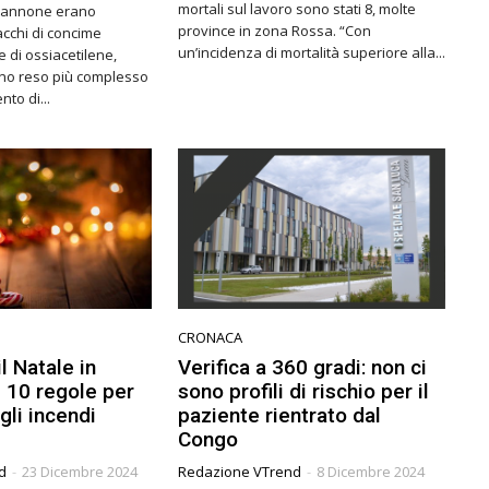
mortali sul lavoro sono stati 8, molte
capannone erano
province in zona Rossa. “Con
cchi di concime
un’incidenza di mortalità superiore alla...
 di ossiacetilene,
nno reso più complesso
nto di...
CRONACA
l Natale in
Verifica a 360 gradi: non ci
e 10 regole per
sono profili di rischio per il
gli incendi
paziente rientrato dal
Congo
d
-
23 Dicembre 2024
Redazione VTrend
-
8 Dicembre 2024