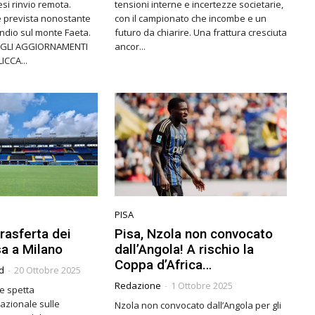
esi rinvio remota.
tensioni interne e incertezze societarie,
 prevista nonostante
con il campionato che incombe e un
endio sul monte Faeta.
futuro da chiarire. Una frattura cresciuta
A GLI AGGIORNAMENTI
ancor...
ICCA...
PISA
trasferta dei
Pisa, Nzola non convocato
sa a Milano
dall’Angola! A rischio la
Coppa d’Africa…
d
-
20 Ottobre 2025
Redazione
-
1 Ottobre 2025
le spetta
nazionale sulle
Nzola non convocato dall’Angola per gli