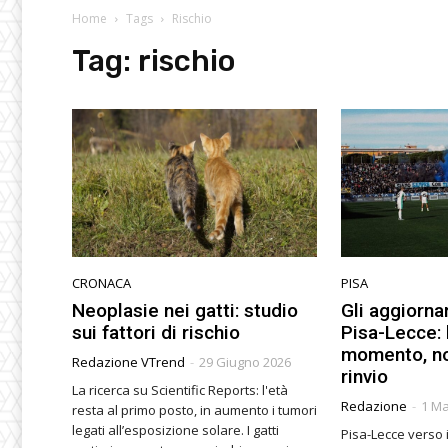
Home
Tags
Rischio
Tag:
rischio
CRONACA
PISA
Neoplasie nei gatti: studio
Gli aggiorn
sui fattori di rischio
Pisa-Lecce: l
momento, no
Redazione VTrend
-
29 Giugno 2026
rinvio
La ricerca su Scientific Reports: l'età
Redazione
-
1 Ma
resta al primo posto, in aumento i tumori
legati all’esposizione solare. I gatti
Pisa-Lecce verso 