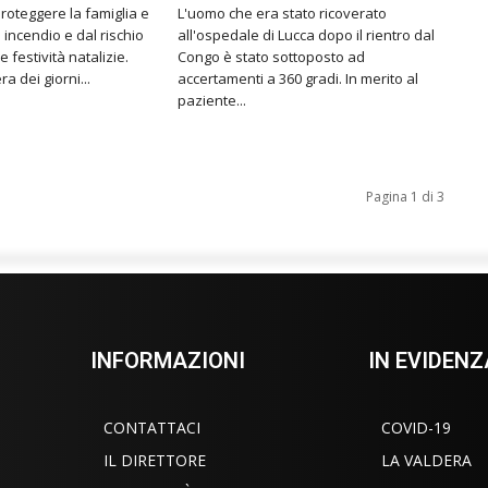
proteggere la famiglia e
L'uomo che era stato ricoverato
o incendio e dal rischio
all'ospedale di Lucca dopo il rientro dal
e festività natalizie.
Congo è stato sottoposto ad
a dei giorni...
accertamenti a 360 gradi. In merito al
paziente...
Pagina 1 di 3
INFORMAZIONI
IN EVIDENZ
CONTATTACI
COVID-19
IL DIRETTORE
LA VALDERA