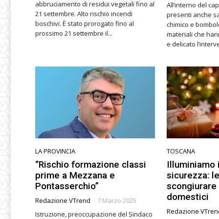
abbruciamento di residui vegetali fino al
All’interno del 
21 settembre. Alto rischio incendi
presenti anche sa
boschivi. È stato prorogato fino al
chimico e bombole
prossimo 21 settembre il...
materiali che ha
e delicato l’interve
LA PROVINCIA
TOSCANA
“Rischio formazione classi
Illuminiamo i
prime a Mezzana e
sicurezza: l
Pontasserchio”
scongiurare 
domestici
Redazione VTrend
-
7 Marzo 2025
Redazione VTren
Istruzione, preoccupazione del Sindaco