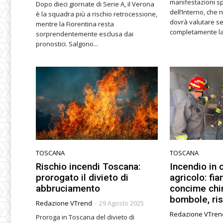
manifestazioni sp
Dopo dieci giornate di Serie A, il Verona
dell’Interno, che 
è la squadra più a rischio retrocessione,
dovrà valutare se
mentre la Fiorentina resta
sorprendentemente esclusa dai
pronostici. Salgono...
TOSCANA
TOSCANA
Rischio incendi Toscana:
Incendio in
prorogato il divieto di
agricolo: fi
abbruciamento
concime chi
bombole, ri
Redazione VTrend
-
29 Agosto 2025
Redazione VTren
Proroga in Toscana del divieto di