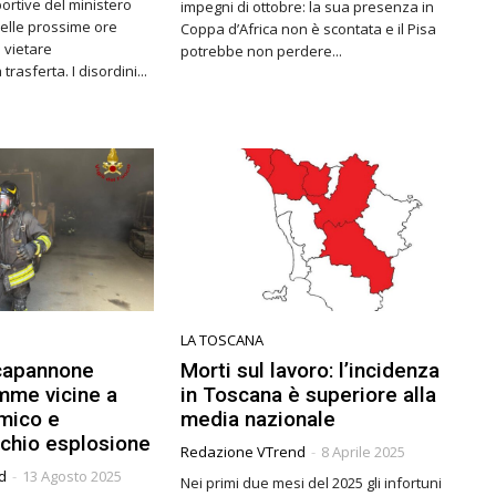
ortive del ministero
impegni di ottobre: la sua presenza in
nelle prossime ore
Coppa d’Africa non è scontata e il Pisa
 vietare
potrebbe non perdere...
completamente la trasferta. I disordini...
LA TOSCANA
 capannone
Morti sul lavoro: l’incidenza
amme vicine a
in Toscana è superiore alla
mico e
media nazionale
schio esplosione
Redazione VTrend
-
8 Aprile 2025
d
-
13 Agosto 2025
Nei primi due mesi del 2025 gli infortuni