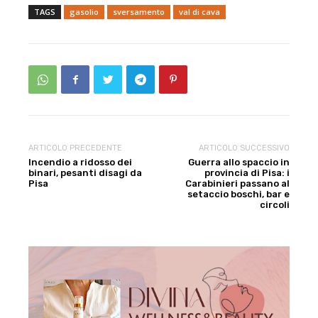
TAGS
gasolio
sversamento
val di cava
ARTICOLO PRECEDENTE
ARTICOLO SUCCESSIVO
Incendio a ridosso dei
Guerra allo spaccio in
binari, pesanti disagi da
provincia di Pisa: i
Pisa
Carabinieri passano al
setaccio boschi, bar e
circoli