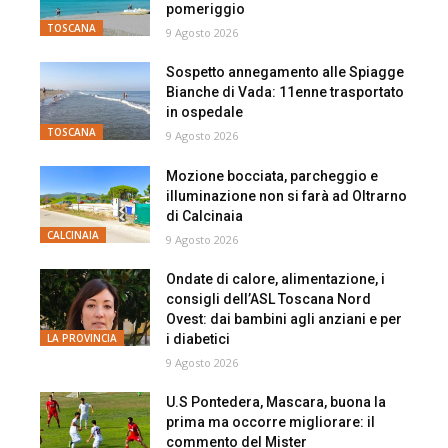
pomeriggio
TOSCANA
9 Agosto 2026
Sospetto annegamento alle Spiagge
Bianche di Vada: 11enne trasportato
in ospedale
TOSCANA
9 Agosto 2026
Mozione bocciata, parcheggio e
illuminazione non si farà ad Oltrarno
di Calcinaia
CALCINAIA
9 Agosto 2026
Ondate di calore, alimentazione, i
consigli dell’ASL Toscana Nord
Ovest: dai bambini agli anziani e per
i diabetici
LA PROVINCIA
9 Agosto 2026
U.S Pontedera, Mascara, buona la
prima ma occorre migliorare: il
commento del Mister