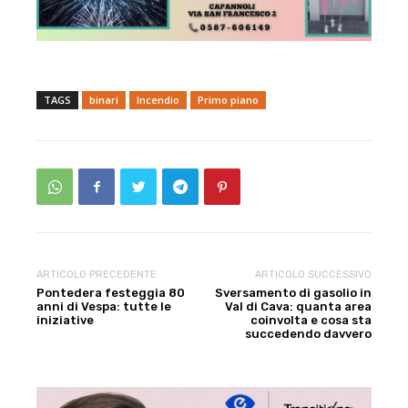
TAGS
binari
Incendio
Primo piano
ARTICOLO PRECEDENTE
ARTICOLO SUCCESSIVO
Pontedera festeggia 80
Sversamento di gasolio in
anni di Vespa: tutte le
Val di Cava: quanta area
iniziative
coinvolta e cosa sta
succedendo davvero