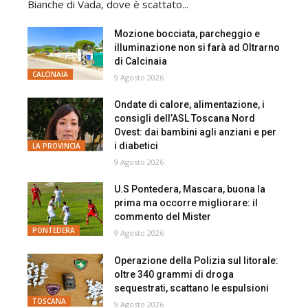
Bianche di Vada, dove è scattato...
Mozione bocciata, parcheggio e
illuminazione non si farà ad Oltrarno
di Calcinaia
CALCINAIA
9 Agosto 2026
Ondate di calore, alimentazione, i
consigli dell’ASL Toscana Nord
Ovest: dai bambini agli anziani e per
i diabetici
LA PROVINCIA
9 Agosto 2026
U.S Pontedera, Mascara, buona la
prima ma occorre migliorare: il
commento del Mister
PONTEDERA
9 Agosto 2026
Operazione della Polizia sul litorale:
oltre 340 grammi di droga
sequestrati, scattano le espulsioni
TOSCANA
9 Agosto 2026