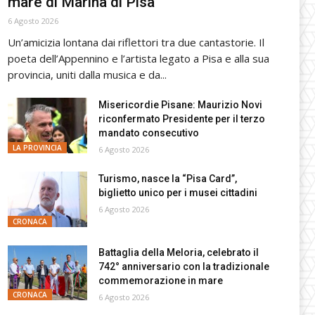
mare di Marina di Pisa
6 Agosto 2026
Un’amicizia lontana dai riflettori tra due cantastorie. Il
poeta dell’Appennino e l’artista legato a Pisa e alla sua
provincia, uniti dalla musica e da...
Misericordie Pisane: Maurizio Novi
riconfermato Presidente per il terzo
mandato consecutivo
LA PROVINCIA
6 Agosto 2026
Turismo, nasce la “Pisa Card”,
biglietto unico per i musei cittadini
6 Agosto 2026
CRONACA
Battaglia della Meloria, celebrato il
742° anniversario con la tradizionale
commemorazione in mare
CRONACA
6 Agosto 2026