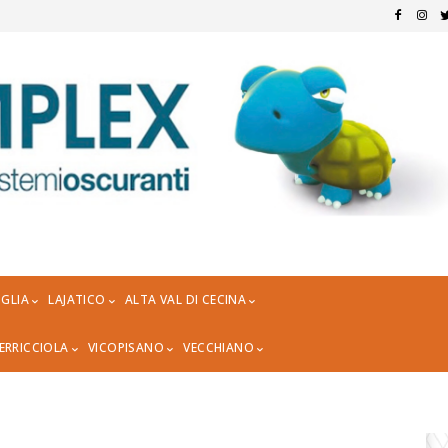
GLIA
LAJATICO
ALTA VAL DI CECINA
ERRICCIOLA
VICOPISANO
VECCHIANO