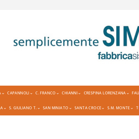
A
CAPANNOLI
C. FRANCO
CHIANNI
CRESPINA LORENZANA
FAU
RA
S. GIULIANO T.
SAN MINIATO
SANTA CROCE
S.M. MONTE
T