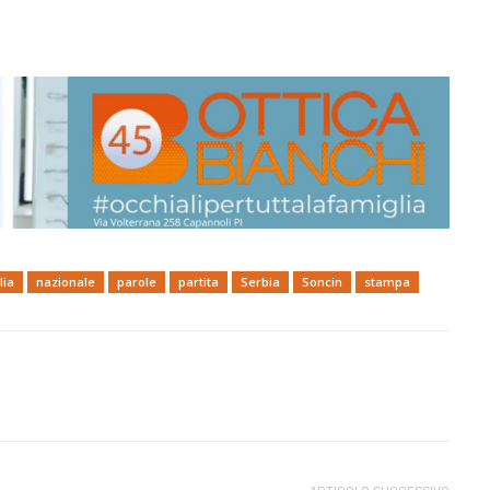
lia
nazionale
parole
partita
Serbia
Soncin
stampa