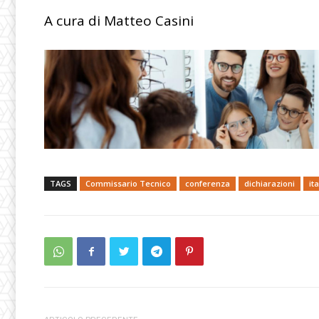
A cura di Matteo Casini
TAGS
Commissario Tecnico
conferenza
dichiarazioni
ita