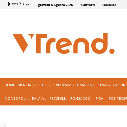
C
27.1
Pisa
giovedì 6 Agosto 2026
Contatti
Pubblicità
HOME
BIENTINA
BUTI
CALCINAIA
CASCIANA T. LARI
CASCIN
MONTOPOLI
PALAIA
PECCIOLI
PONSACCO
PISA
PONTEDE