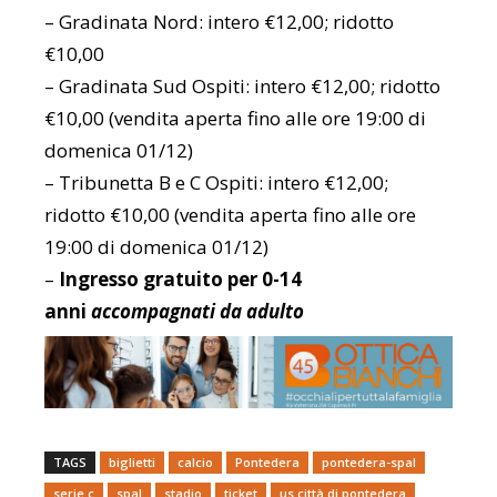
– Gradinata Nord: intero €12,00; ridotto
€10,00
– Gradinata Sud Ospiti: intero €12,00; ridotto
€10,00 (vendita aperta fino alle ore 19:00 di
domenica 01/12)
– Tribunetta B e C Ospiti: intero €12,00;
ridotto €10,00 (vendita aperta fino alle ore
19:00 di domenica 01/12)
–
Ingresso gratuito per 0-14
anni
accompagnati da adulto
TAGS
biglietti
calcio
Pontedera
pontedera-spal
serie c
spal
stadio
ticket
us città di pontedera