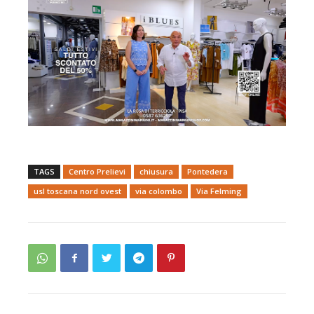
TAGS
Centro Prelievi
chiusura
Pontedera
usl toscana nord ovest
via colombo
Via Felming