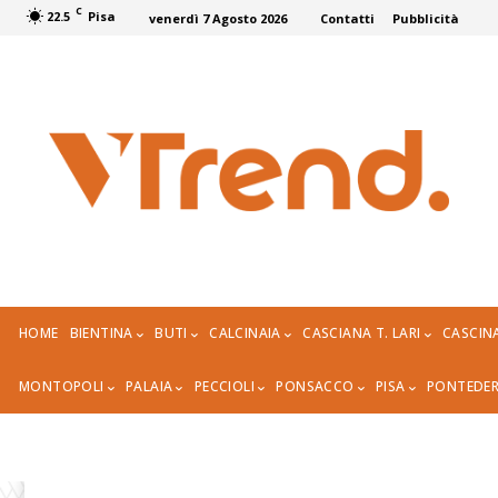
C
22.5
Pisa
venerdì 7 Agosto 2026
Contatti
Pubblicità
HOME
BIENTINA
BUTI
CALCINAIA
CASCIANA T. LARI
CASCIN
MONTOPOLI
PALAIA
PECCIOLI
PONSACCO
PISA
PONTEDE