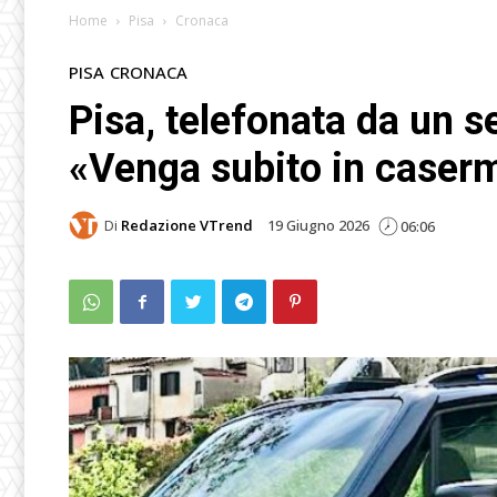
Home
Pisa
Cronaca
PISA
CRONACA
Pisa, telefonata da un s
«Venga subito in caserm
Di
Redazione VTrend
19 Giugno 2026
06:06