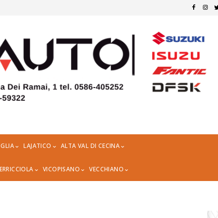
GLIA
LAJATICO
ALTA VAL DI CECINA
ERRICCIOLA
VICOPISANO
VECCHIANO