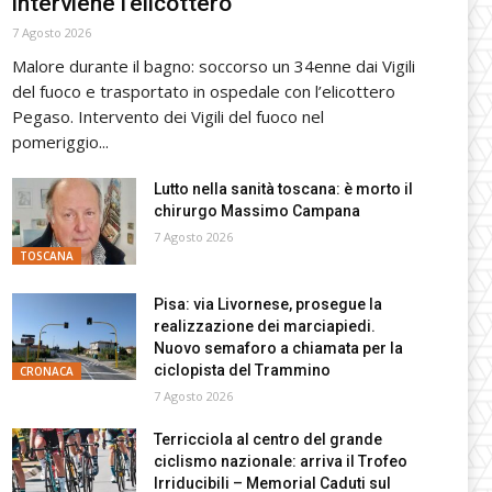
interviene l’elicottero
7 Agosto 2026
Malore durante il bagno: soccorso un 34enne dai Vigili
del fuoco e trasportato in ospedale con l’elicottero
Pegaso. Intervento dei Vigili del fuoco nel
pomeriggio...
Lutto nella sanità toscana: è morto il
chirurgo Massimo Campana
7 Agosto 2026
TOSCANA
Pisa: via Livornese, prosegue la
realizzazione dei marciapiedi.
Nuovo semaforo a chiamata per la
ciclopista del Trammino
CRONACA
7 Agosto 2026
Terricciola al centro del grande
ciclismo nazionale: arriva il Trofeo
Irriducibili – Memorial Caduti sul