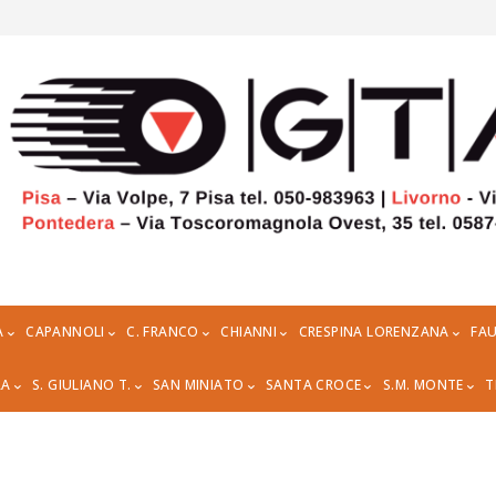
A
CAPANNOLI
C. FRANCO
CHIANNI
CRESPINA LORENZANA
FAU
RA
S. GIULIANO T.
SAN MINIATO
SANTA CROCE
S.M. MONTE
T