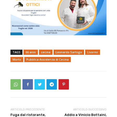
TAGS
66 anni
cecina
Leonardo Sartogo
Livorno
Morto
Pubblica Assistenza di Cecina
ARTICOLO PRECEDENTE
ARTICOLO SUCCESSIVO
Fuga dal ristorante,
Addio a Vinicio Bottaini,