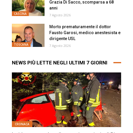
Grazia Di Sacco, scomparsa a 68
anni
CASCINA
7 Agosto 2026
Morto prematuramente il dottor
Fausto Garosi, medico anestesista e
dirigente USL
TOSCANA
7 Agosto 2026
NEWS PIÙ LETTE NEGLI ULTIMI 7 GIORNI
CRONACA