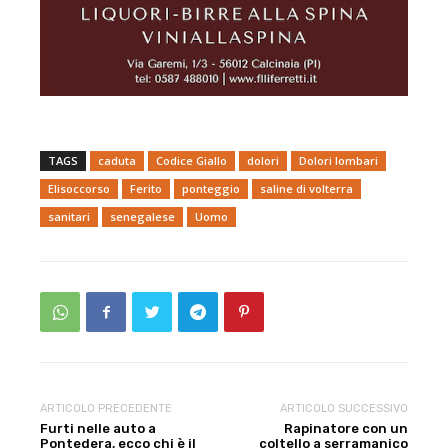
TAGS
caduta
Codice Giallo
dolori
Dolori lombari
Elisoccorso
Ferito
ponteggio
saline di volterra
sanitari
senegalese
Uomo
ARTICOLO PRECEDENTE
ARTICOLO SUCCESSIVO
Furti nelle auto a
Rapinatore con un
Pontedera, ecco chi è il
coltello a serramanico