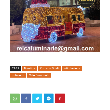
TAGS
Bientina
Corrado Guidi
intitolazione
petizione
Villa Comunale