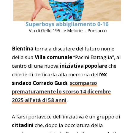
Bientina
torna a discutere del futuro nome
della sua
Villa comunale
“Pacini Battaglia”, al
centro di una nuova
iniziativa popolare
che
chiede di dedicarla alla memoria dell’
ex
sindaco
Corrado Guidi
,
scomparso
prematuramente lo scorso 14 dicembre
2025 all’età di 58 anni
.
A farsi portavoce dell’iniziativa è un gruppo di
cittadini
che, dopo la bocciatura della