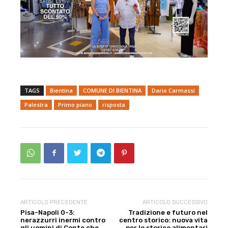
TAGS
Bientina
COMUNE DI BIENTINA
Dario Carmassi
Palestra
Primo piano
risposta
ARTICOLO PRECEDENTE
ARTICOLO SUCCESSIVO
Pisa-Napoli 0-3:
Tradizione e futuro nel
nerazzurri inermi contro
centro storico: nuova vita
gli uomini di Conte che
per lo storico alimentari