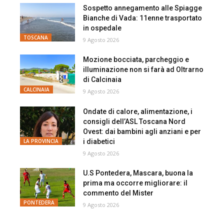
Sospetto annegamento alle Spiagge
Bianche di Vada: 11enne trasportato
in ospedale
TOSCANA
9 Agosto 2026
Mozione bocciata, parcheggio e
illuminazione non si farà ad Oltrarno
di Calcinaia
CALCINAIA
9 Agosto 2026
Ondate di calore, alimentazione, i
consigli dell’ASL Toscana Nord
Ovest: dai bambini agli anziani e per
i diabetici
LA PROVINCIA
9 Agosto 2026
U.S Pontedera, Mascara, buona la
prima ma occorre migliorare: il
commento del Mister
PONTEDERA
9 Agosto 2026