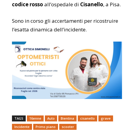
codice rosso
all’ospedale di
Cisanello
, a Pisa.
Sono in corso gli accertamenti per ricostruire
l’esatta dinamica dell’incidente.
TAGS
16enne
Auto
Bientina
cisanello
grave
Incidente
Primo piano
scooter