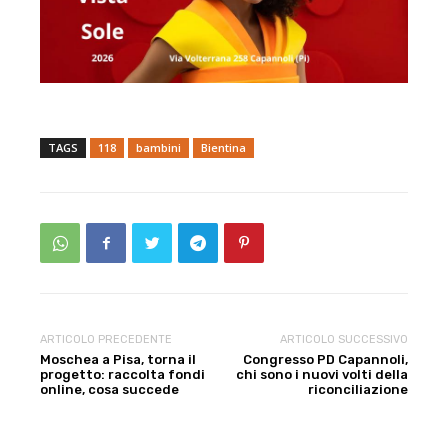
TAGS
118
bambini
Bientina
ARTICOLO PRECEDENTE
ARTICOLO SUCCESSIVO
Moschea a Pisa, torna il
Congresso PD Capannoli,
progetto: raccolta fondi
chi sono i nuovi volti della
online, cosa succede
riconciliazione