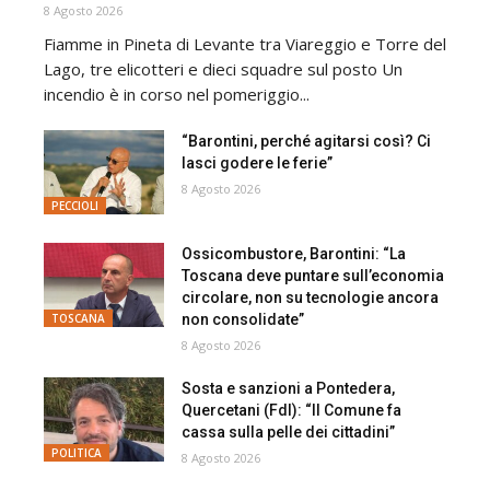
8 Agosto 2026
Fiamme in Pineta di Levante tra Viareggio e Torre del
Lago, tre elicotteri e dieci squadre sul posto Un
incendio è in corso nel pomeriggio...
“Barontini, perché agitarsi così? Ci
lasci godere le ferie”
8 Agosto 2026
PECCIOLI
Ossicombustore, Barontini: “La
Toscana deve puntare sull’economia
circolare, non su tecnologie ancora
non consolidate”
TOSCANA
8 Agosto 2026
Sosta e sanzioni a Pontedera,
Quercetani (FdI): “Il Comune fa
cassa sulla pelle dei cittadini”
POLITICA
8 Agosto 2026