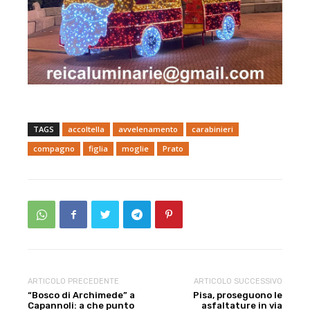
TAGS
accoltella
avvelenamento
carabinieri
compagno
figlia
moglie
Prato
ARTICOLO PRECEDENTE
ARTICOLO SUCCESSIVO
“Bosco di Archimede” a
Pisa, proseguono le
Capannoli: a che punto
asfaltature in via