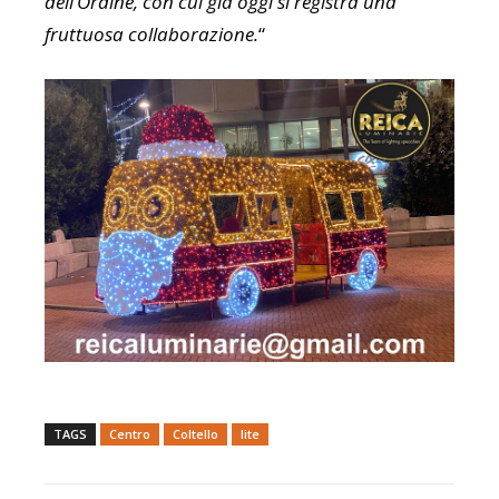
dell’Ordine, con cui già oggi si registra una
fruttuosa collaborazione.
“
TAGS
Centro
Coltello
lite