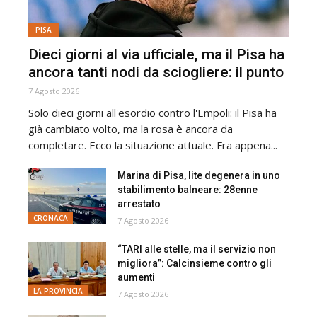
PISA
Dieci giorni al via ufficiale, ma il Pisa ha
ancora tanti nodi da sciogliere: il punto
7 Agosto 2026
Solo dieci giorni all'esordio contro l'Empoli: il Pisa ha
già cambiato volto, ma la rosa è ancora da
completare. Ecco la situazione attuale. Fra appena...
Marina di Pisa, lite degenera in uno
stabilimento balneare: 28enne
arrestato
CRONACA
7 Agosto 2026
“TARI alle stelle, ma il servizio non
migliora”: Calcinsieme contro gli
aumenti
LA PROVINCIA
7 Agosto 2026