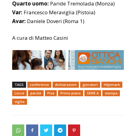
Quarto uomo:
Paride Tremolada (Monza)
Var:
Francesco Meraviglia (Pistoia)
Avar:
Daniele Doveri (Roma 1)
A cura di Matteo Casini
TAGS
conferenza
dichiarazioni
giocatori
Hiljemark
Lecce
parole
Pisa
Primo piano
SERIE A
stampa
vigilia