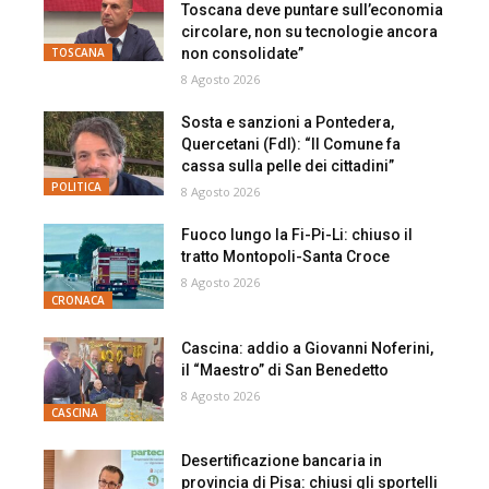
Toscana deve puntare sull’economia
circolare, non su tecnologie ancora
non consolidate”
TOSCANA
8 Agosto 2026
Sosta e sanzioni a Pontedera,
Quercetani (FdI): “Il Comune fa
cassa sulla pelle dei cittadini”
POLITICA
8 Agosto 2026
Fuoco lungo la Fi-Pi-Li: chiuso il
tratto Montopoli-Santa Croce
8 Agosto 2026
CRONACA
Cascina: addio a Giovanni Noferini,
il “Maestro” di San Benedetto
8 Agosto 2026
CASCINA
Desertificazione bancaria in
provincia di Pisa: chiusi gli sportelli