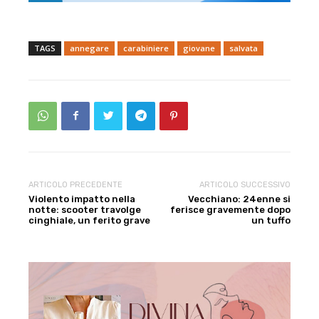
TAGS
annegare
carabiniere
giovane
salvata
ARTICOLO PRECEDENTE
ARTICOLO SUCCESSIVO
Violento impatto nella
Vecchiano: 24enne si
notte: scooter travolge
ferisce gravemente dopo
cinghiale, un ferito grave
un tuffo