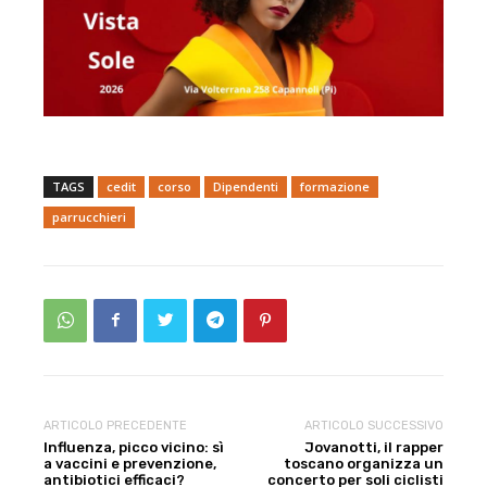
TAGS
cedit
corso
Dipendenti
formazione
parrucchieri
ARTICOLO PRECEDENTE
ARTICOLO SUCCESSIVO
Influenza, picco vicino: sì
Jovanotti, il rapper
a vaccini e prevenzione,
toscano organizza un
antibiotici efficaci?
concerto per soli ciclisti