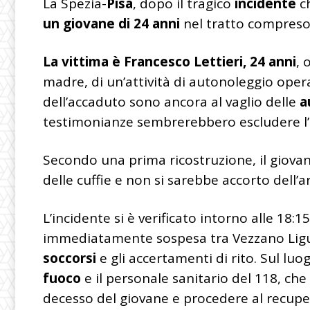
La Spezia-
Pisa
, dopo il tragico
incidente
ch
un giovane di 24 anni
nel tratto compreso 
La vittima è Francesco Lettieri, 24 anni
, 
madre, di un’attività di autonoleggio oper
dell’accaduto sono ancora al vaglio delle
a
testimonianze sembrerebbero escludere l’i
Secondo una prima ricostruzione, il giova
delle cuffie e non si sarebbe accorto dell’a
L’incidente si è verificato intorno alle 18:1
immediatamente sospesa tra Vezzano Ligure
soccorsi
e gli accertamenti di rito. Sul luo
fuoco
e il personale sanitario del 118, ch
decesso del giovane e procedere al recupe