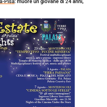
ia-Pisa
: muore un giovane di 24 anni,