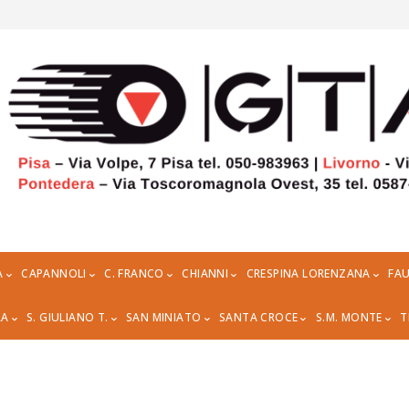
A
CAPANNOLI
C. FRANCO
CHIANNI
CRESPINA LORENZANA
FAU
RA
S. GIULIANO T.
SAN MINIATO
SANTA CROCE
S.M. MONTE
T