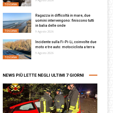
9 Agosto 2026
TOSCANA
Ragazza in difficoltà in mare, due
uomini intervengono: finiscono tutti
in balia delle onde
TOSCANA
9 Agosto 2026
Incidente sulla Fi-Pi-Li, coinvolte due
moto e tre auto: motociclista a terra
9 Agosto 2026
TOSCANA
NEWS PIÙ LETTE NEGLI ULTIMI 7 GIORNI