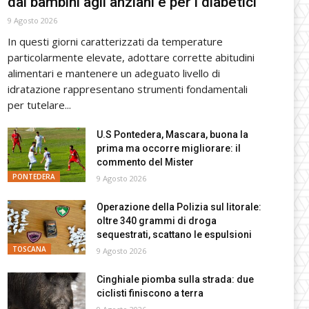
dai bambini agli anziani e per i diabetici
9 Agosto 2026
In questi giorni caratterizzati da temperature
particolarmente elevate, adottare corrette abitudini
alimentari e mantenere un adeguato livello di
idratazione rappresentano strumenti fondamentali
per tutelare...
U.S Pontedera, Mascara, buona la
prima ma occorre migliorare: il
commento del Mister
PONTEDERA
9 Agosto 2026
Operazione della Polizia sul litorale:
oltre 340 grammi di droga
sequestrati, scattano le espulsioni
TOSCANA
9 Agosto 2026
Cinghiale piomba sulla strada: due
ciclisti finiscono a terra