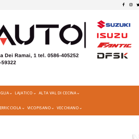
GLIA
LAJATICO
ALTA VAL DI CECINA
ERRICCIOLA
VICOPISANO
VECCHIANO