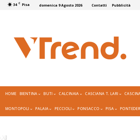
C
34
Pisa
domenica 9 Agosto 2026
Contatti
Pubblicità
HOME
BIENTINA
BUTI
CALCINAIA
CASCIANA T. LARI
CASCIN
MONTOPOLI
PALAIA
PECCIOLI
PONSACCO
PISA
PONTEDE