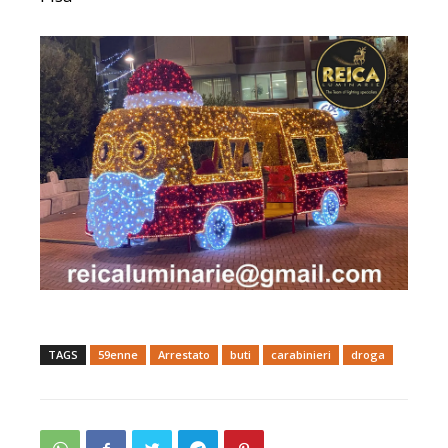
TAGS
59enne
Arrestato
buti
carabinieri
droga